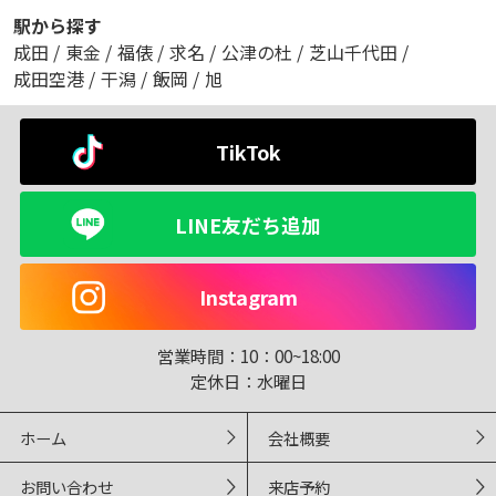
駅から探す
成田
/
東金
/
福俵
/
求名
/
公津の杜
/
芝山千代田
/
成田空港
/
干潟
/
飯岡
/
旭
TikTok
LINE友だち追加
Instagram
営業時間：
10：00~18:00
定休日：
水曜日
ホーム
会社概要
お問い合わせ
来店予約