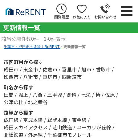
閲覧履歴
お気に入り
お問い合わせ
更新情報一覧
該当公開件数
0
件
1-0
件表示
千葉市・成田市の賃貸｜ReRENT
>
更新情報一覧
市区町村から探す
成田市
/
東金市
/
佐倉市
/
富里市
/
旭市
/
香取市
/
印西市
/
八街市
/
匝瑳市
/
四街道市
町名から探す
田間
/
堀上
/
八街
/
三里塚
/
御料
/
七栄
/
椿
/
佐原
/
公津の杜
/
北之幸谷
路線から探す
成田線
/
京成本線
/
総武本線
/
東金線
/
成田スカイアクセス
/
芝山鉄道
/
ユーカリが丘線
/
北総鉄道
/
外房線
/
千葉都市モノレール