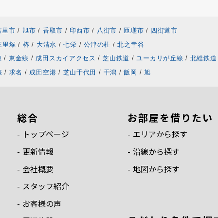
富里市
/
旭市
/
香取市
/
印西市
/
八街市
/
匝瑳市
/
四街道市
三里塚
/
椿
/
大清水
/
七栄
/
公津の杜
/
北之幸谷
線
/
東金線
/
成田スカイアクセス
/
芝山鉄道
/
ユーカリが丘線
/
北総鉄道
俵
/
求名
/
成田空港
/
芝山千代田
/
干潟
/
飯岡
/
旭
総合
お部屋を借りたい
トップページ
エリアから探す
更新情報
沿線から探す
会社概要
地図から探す
スタッフ紹介
お客様の声