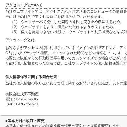
アクセスログについて
当社ウェブサイトでは、アクセスされたお客さまのコンピュータの情報を
主に以下の目的でアクセスログを使用させていただきます。
（1） ウェブサーバで発生した問題の原因を突き止め解決するため。
（2） ウェブサイトをよりご満足いただけるよう改良するため。
（3） 個人を特定できない状態で、ウェブサイトの利用状況などを統
アクセスログとは
お客さまがアクセスの際に利用されているドメイン名やIPアドレス、ア
OSおよびブラウザの種類、アクセスされた時間などの情報をいいます。
る際には以前からの行動履歴等を用いてカスタマイズする場合がございま
可能な個人情報となった段階では、当社ウェブサイトの個人情報保護方針
個人情報保護に関する問合せ先
当社の個人情報の取り扱い及び管理に関するお問い合わせ先は、以下の通
有限会社成田不動産
電話：0476-33-3017
FAX：0476-33-6981
■基本方針の改訂・変更
本基本方針は法令などの制定改廃や情勢の変化により適宜変更します。