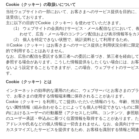
Cookie（クッキー）の取扱いについて
当社ウェブサイトの一部において、お客さまへのサービス提供を目的に、C
送受信しております。
主に以下の目的でCookie（クッキー）を使わせていただきます。
（1） ウェブサイトの会員向けサービス・メール配信などにおいて、
わせて、広告・メール等のコンテンツ配信および表示情報等をカ
（2） 個人を特定できない状態で、統計資料として利用するため。
※Cookie（クッキー）はお客さまへのサービス提供と利用状況分析に
的で利用することはありません。
なお、広告の配信を委託する第三者への委託に基づき、第三者を経由して、
参照する場合があります。こうした情報提供をしたくない場合には、お客さ
ないよう設定することもできますが、この場合、ウェブサイトのサービス
す。
Cookie（クッキー）とは
インターネットの効率的な運用のために、ウェブサーバとお客さまのブラ
で、お客さまの使用する情報端末機に保存されることがあります。
Cookie（クッキー）を利用してご提供いただいた情報のうち、年齢、
ない属性情報（組み合わせることによっても個人が特定できないものに限
内におけるユーザーの行動履歴（アクセスしたURL、コンテンツ、参照
のユーザー承諾・申込みに基づく位置情報を取得することがあります。ただ
アドレスや氏名などの個人情報は一切含まれません。なお、会員向けサー
カスタマイズしたサービスを提供するため、お客様を識別する情報と関連