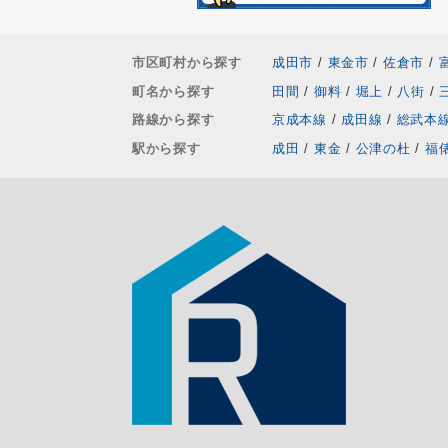
市区町村から探す
成田市
/
東金市
/
佐倉市
/
町名から探す
田間
/
御料
/
堀上
/
八街
/
路線から探す
京成本線
/
成田線
/
総武本
駅から探す
成田
/
東金
/
公津の杜
/
福