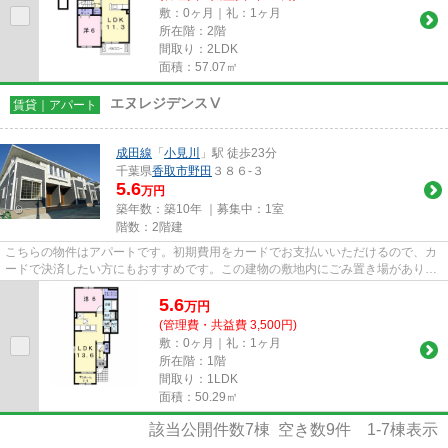
敷：0ヶ月｜礼：1ヶ月
所在階：2階
間取り：2LDK
面積：57.07㎡
エヌレジデンスⅤ
賃貸｜アパート
成田線
「
小見川
」駅 徒歩23分
千葉県
香取市
野田
３８６-３
5.6
万円
築年数：築10年 ｜募集中：
1室
階数：2階建
こちらの物件はアパートです。初期費用をカードでお支払いいただけるので、カ
ードで決済したい方にもおすすめです。この建物の敷地内にごみ置き場がありま
す。当社は香取市エリアに特...
5.6
万
円
(管理費・共益費 3,500円)
敷：0ヶ月｜礼：1ヶ月
所在階：1階
間取り：1LDK
面積：50.29㎡
該当公開件数
7
棟 空き数
9
件
1-7
棟表示