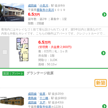
成田線
「
小見川
」駅 徒歩9分
千葉県
香取市
小見川
１０１９
6.5
万円
築年数：築2年 ｜募集中：
1室
階数：2階建
敷地内にはキレイなゴミ捨て場も設けられています。築5年以内と築浅なので、
内装も外観もキレイです。こちらの物件はアパートです。クレジットカードで初
期費用をお支払いいただける物...
6.5
万
円
(管理費・共益費 2,900円)
敷：0万円｜礼：1ヶ月
所在階：1階
間取り：1LDK
面積：50.13㎡
グランテージ佐原
賃貸｜アパート
成田線
「
佐原
」駅 徒歩20分
鹿島線
「
十二橋
」駅 徒歩98分
成田線
「
大戸
」駅 徒歩43分
千葉県
香取市
佐原
ホ1228-1