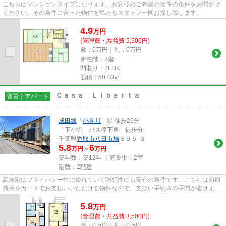
こちらはマンションタイプになります。お客様のご希望の物件の条件をお聞かせ
ください。その条件に合った物件を私たちスタッフ一同お探し致します。
4.9
万
円
(管理費・共益費 5,500円)
敷：0万円｜礼：0万円
所在階：2階
間取り：2LDK
面積：50.40㎡
Ｃａｓａ Ｌｉｂｅｒｔａ
賃貸｜アパート
成田線
「
小見川
」駅 徒歩26分
「下小堀」バス停下車 徒歩分
千葉県
香取市
八日市場
６９５-３
5.8
6
万円～
万円
築年数：築12年 ｜募集中：
2室
階数：2階建
高層階はプライバシー性に優れていて防犯性にも安心の条件です。こちらは初期
費用をカードでお支払いいただける物件なので、支払い手続きの手間が省けま
す。こちらの物件はアパートで...
5.8
万
円
(管理費・共益費 3,500円)
敷：0万円｜礼：0万円