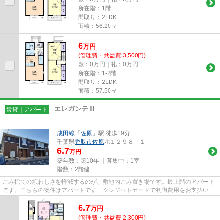
所在階：1階
間取り：2LDK
面積：56.20㎡
6
万
円
(管理費・共益費 3,500円)
敷：0万円｜礼：0万円
所在階：1-2階
間取り：2LDK
面積：57.50㎡
エレガンテⅢ
賃貸｜アパート
成田線
「
佐原
」駅 徒歩19分
千葉県
香取市
佐原
ホ１２９８－１
6.7
万円
築年数：築10年 ｜募集中：
1室
階数：2階建
ごみ捨ての煩わしさを軽減するのが、敷地内ごみ置き場です。最上階のアパート
です。こちらの物件はアパートです。クレジットカードで初期費用をお支払いい
ただける物件です。お求めの...
6.7
万
円
(管理費・共益費 2,300円)