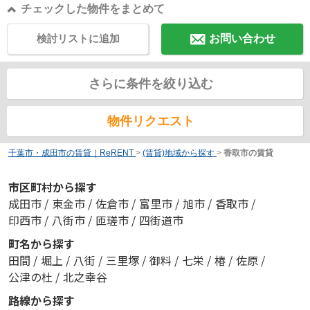
チェックした物件をまとめて
検討リストに追加
お問い合わせ
さらに条件を絞り込む
物件リクエスト
千葉市・成田市の賃貸｜ReRENT
>
(賃貸)地域から探す
>
香取市の賃貸
市区町村から探す
成田市
/
東金市
/
佐倉市
/
富里市
/
旭市
/
香取市
/
印西市
/
八街市
/
匝瑳市
/
四街道市
町名から探す
田間
/
堀上
/
八街
/
三里塚
/
御料
/
七栄
/
椿
/
佐原
/
公津の杜
/
北之幸谷
路線から探す