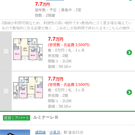
7.7
万円
築年数：予定 ｜募集中：
2室
階数：2階建
2路線が利用可能なため、利便性の高い物件です♪敷地内にゴミ置き場を備えてい
るので敷地外に出る必要が無く、ごみ出しが短時間で終わります♪こちらの物件は
アパートです♪当社スタッフ...
7.7
万
円
(管理費・共益費 3,500円)
敷：0万円｜礼：1ヶ月
所在階：2階
間取り：2LDK
面積：59.16㎡
7.7
万
円
(管理費・共益費 3,500円)
敷：0万円｜礼：1ヶ月
所在階：2階
間取り：2LDK
面積：59.16㎡
ルミナーレⅢ
賃貸｜アパート
成田線
「
小見川
」駅 徒歩21分