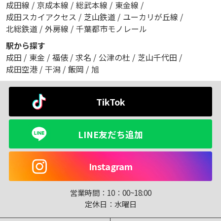
成田線
/
京成本線
/
総武本線
/
東金線
/
成田スカイアクセス
/
芝山鉄道
/
ユーカリが丘線
/
北総鉄道
/
外房線
/
千葉都市モノレール
駅から探す
成田
/
東金
/
福俵
/
求名
/
公津の杜
/
芝山千代田
/
成田空港
/
干潟
/
飯岡
/
旭
TikTok
LINE友だち追加
Instagram
営業時間：
10：00~18:00
定休日：
水曜日