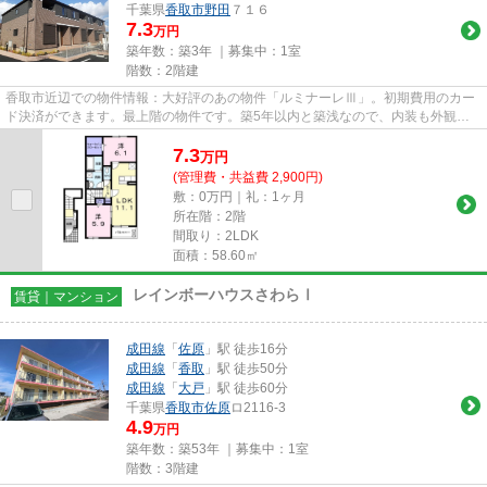
千葉県
香取市
野田
７１６
7.3
万円
築年数：築3年 ｜募集中：
1室
階数：2階建
香取市近辺での物件情報：大好評のあの物件「ルミナーレⅢ」。初期費用のカー
ド決済ができます。最上階の物件です。築5年以内と築浅なので、内装も外観も
キレイです。実際に物件をご覧...
7.3
万
円
(管理費・共益費 2,900円)
敷：0万円｜礼：1ヶ月
所在階：2階
間取り：2LDK
面積：58.60㎡
レインボーハウスさわらⅠ
賃貸｜マンション
成田線
「
佐原
」駅 徒歩16分
成田線
「
香取
」駅 徒歩50分
成田線
「
大戸
」駅 徒歩60分
千葉県
香取市
佐原
ロ2116-3
4.9
万円
築年数：築53年 ｜募集中：
1室
階数：3階建