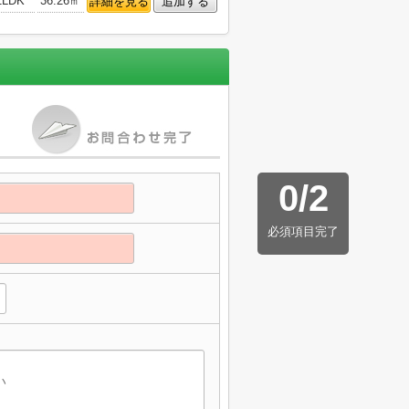
1LDK
36.26㎡
詳細を見る
追加する
0
/
2
必須項目完了