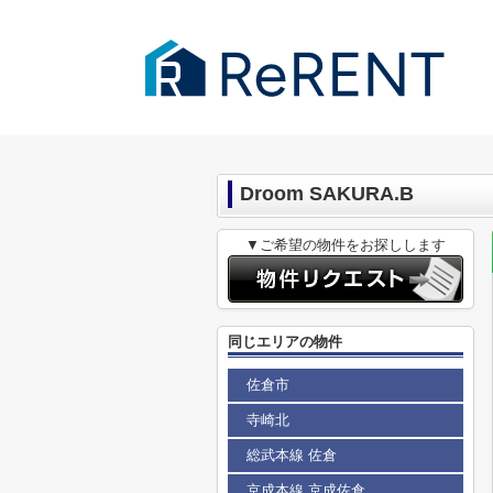
千葉市・成田市の賃貸｜ReRENT
>
(賃
Droom SAKURA.B
▼ご希望の物件をお探しします
同じエリアの物件
佐倉市
寺崎北
総武本線 佐倉
京成本線 京成佐倉