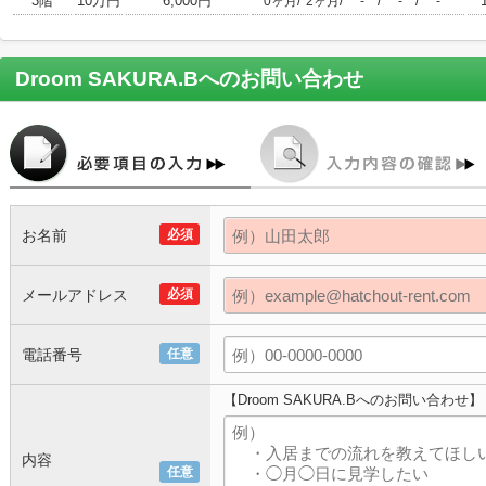
3階
10万円
6,000円
/
/
/
/
0ヶ月
2ヶ月
-
-
-
Droom SAKURA.B
へのお問い合わせ
お名前
必須
メールアドレス
必須
電話番号
任意
【Droom SAKURA.Bへのお問い合わせ】
内容
任意