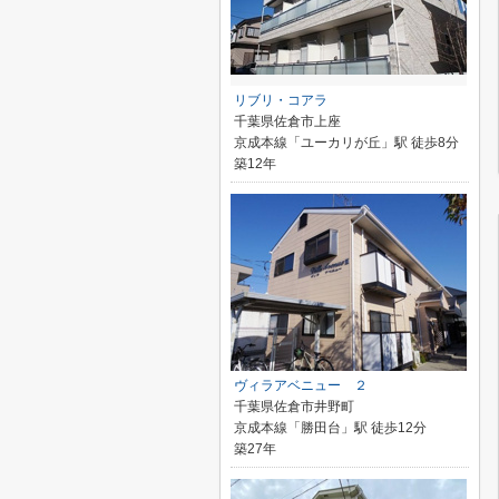
リブリ・コアラ
千葉県佐倉市上座
京成本線「ユーカリが丘」駅 徒歩8分
築12年
ヴィラアベニュー ２
千葉県佐倉市井野町
京成本線「勝田台」駅 徒歩12分
築27年