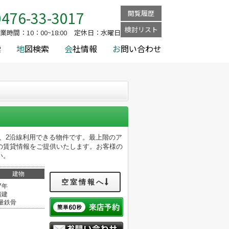
0476-33-3017
閲覧履歴
検討リスト
業時間：
10：00~18:00
定休日：
水曜日
索
地
図検索
会
社情報
お
問い合わせ
良い、2沿線利用できる物件です。最上階のア
の賃貸情報をご提供いたします。お客様の
い。
建物
空室情報へ
7年
階建
量鉄骨