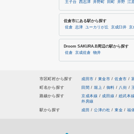
王子台
西志津
井野町
田町
井野
江
佐倉市にある駅から探す
佐倉
志津
ユーカリが丘
京成臼井
京
Droom SAKURA.B周辺の駅から探す
佐倉
京成佐倉
物井
市区町村から探す
成田市
/
東金市
/
佐倉市
/
町名から探す
田間
/
堀上
/
御料
/
八街
/
路線から探す
京成本線
/
成田線
/
総武本
外房線
駅から探す
成田
/
公津の杜
/
東金
/
福