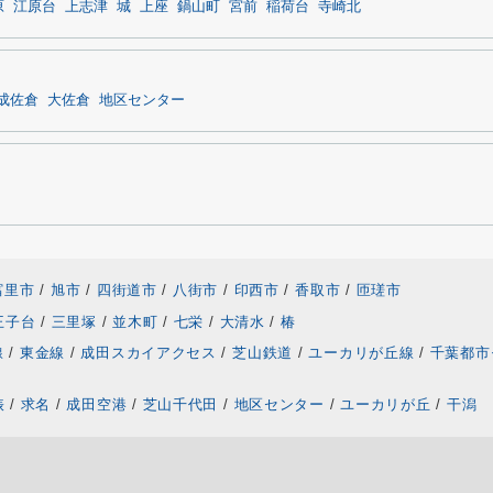
原
江原台
上志津
城
上座
鍋山町
宮前
稲荷台
寺崎北
成佐倉
大佐倉
地区センター
富里市
/
旭市
/
四街道市
/
八街市
/
印西市
/
香取市
/
匝瑳市
王子台
/
三里塚
/
並木町
/
七栄
/
大清水
/
椿
線
/
東金線
/
成田スカイアクセス
/
芝山鉄道
/
ユーカリが丘線
/
千葉都市
俵
/
求名
/
成田空港
/
芝山千代田
/
地区センター
/
ユーカリが丘
/
干潟