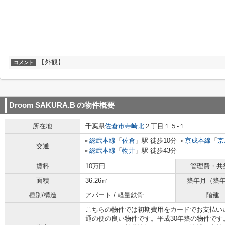
【外観】
コメント
Droom SAKURA.B
の物件概要
所在地
千葉県
佐倉市
寺崎北
２丁目１５-１
総武本線
「
佐倉
」駅 徒歩10分
京成本線
「
京
交通
総武本線
「
物井
」駅 徒歩43分
賃料
10万円
管理費・共
面積
36.26㎡
築年月（築
種別/構造
アパート / 軽量鉄骨
階建
こちらの物件では初期費用をカードでお支払い
通の便の良い物件です。平成30年築の物件で