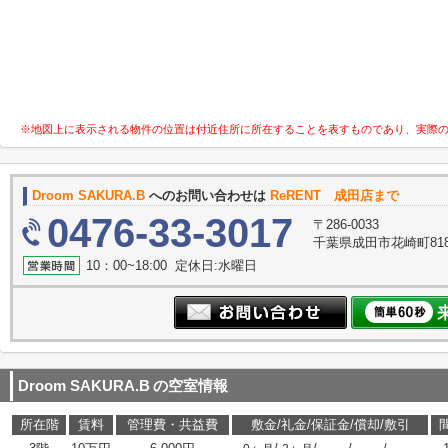
※地図上に表示される物件の位置は付近住所に所在することを表すものであり、実際
Droom SAKURA.B
へのお問い合わせは
ReRENT 成田店まで
0476-33-3017
〒286-0033
千葉県成田市花崎町818
10：00~18:00 定休日:水曜日
Droom SAKURA.B
の空室情報
所在階
賃料
管理費・共益費
敷金/礼金/保証金/償却/敷引