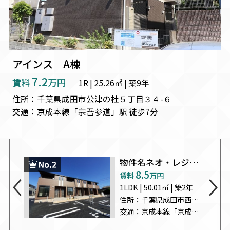
アインス A棟
7.2
賃料
万円
1R | 25.26㎡ | 築9年
住所：千葉県成田市公津の杜５丁目３４-６
交通：京成本線「宗吾参道」駅 徒歩7分
物件名ネオ・レジデンスＪ
8.5
賃料
万円
1LDK | 50.01㎡ | 築2年
住所：千葉県成田市西三里塚２５７-１１
交通：京成本線「京成成田」駅 バス23分 「根木名台」 停歩2分