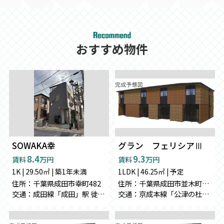
おすすめ物件
SOWAKA幸
グラン フェリシアⅢ
8.4
9.3
賃料
万円
賃料
万円
1K | 29.50㎡ | 築1年未満
1LDK | 46.25㎡ | 予定
住所：千葉県成田市幸町482
住所：千葉県成田市並木町１３６-２８
交通：成田線「成田」駅 徒歩10分
交通：京成本線「公津の杜」駅 徒歩27分