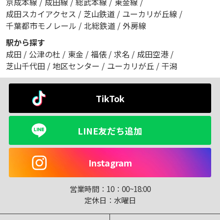
京成本線
/
成田線
/
総武本線
/
東金線
/
成田スカイアクセス
/
芝山鉄道
/
ユーカリが丘線
/
千葉都市モノレール
/
北総鉄道
/
外房線
駅から探す
成田
/
公津の杜
/
東金
/
福俵
/
求名
/
成田空港
/
芝山千代田
/
地区センター
/
ユーカリが丘
/
干潟
TikTok
LINE友だち追加
Instagram
営業時間：
10：00~18:00
定休日：
水曜日