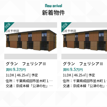
新着物件
グラン フェリシアⅢ
グラン フェリシアⅢ
9.3
9.5
賃料
万円
賃料
万円
1LDK | 46.25㎡ | 予定
1LDK | 46.25㎡ | 予定
住所：千葉県成田市並木町１３６-２８
住所：
交通：京成本線「公津の杜」駅 徒歩27分
交通：京