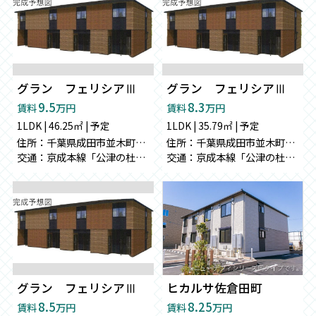
グラン フェリシアⅢ
グラン フェリシアⅢ
9.5
8.3
賃料
万円
賃料
万円
1LDK | 46.25㎡ | 予定
1LDK | 35.79㎡ | 予定
住所：千葉県成田市並木町１３６-２８
住所：千葉県成田市並木町１３６-２８
交通：京成本線「公津の杜」駅 徒歩27分
交通：京成本線「公津の杜」駅 徒歩27分
グラン フェリシアⅢ
ヒカルサ佐倉田町
8.5
8.25
賃料
万円
賃料
万円