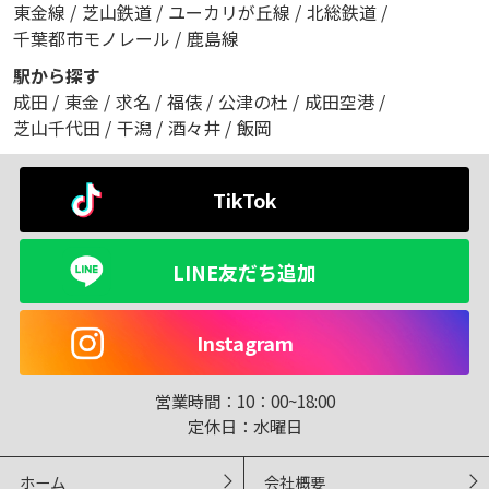
東金線
/
芝山鉄道
/
ユーカリが丘線
/
北総鉄道
/
千葉都市モノレール
/
鹿島線
駅から探す
成田
/
東金
/
求名
/
福俵
/
公津の杜
/
成田空港
/
芝山千代田
/
干潟
/
酒々井
/
飯岡
TikTok
LINE友だち追加
Instagram
営業時間：
10：00~18:00
定休日：
水曜日
ホーム
会社概要