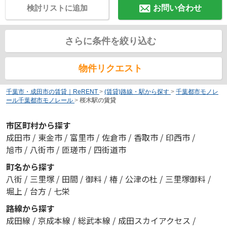
検討リストに追加
お問い合わせ
さらに条件を絞り込む
物件リクエスト
千葉市・成田市の賃貸｜ReRENT
>
(賃貸)路線・駅から探す
>
千葉都市モノレ
ール千葉都市モノレール
>
桜木駅の賃貸
市区町村から探す
成田市
/
東金市
/
富里市
/
佐倉市
/
香取市
/
印西市
/
旭市
/
八街市
/
匝瑳市
/
四街道市
町名から探す
八街
/
三里塚
/
田間
/
御料
/
椿
/
公津の杜
/
三里塚御料
/
堀上
/
台方
/
七栄
路線から探す
成田線
/
京成本線
/
総武本線
/
成田スカイアクセス
/