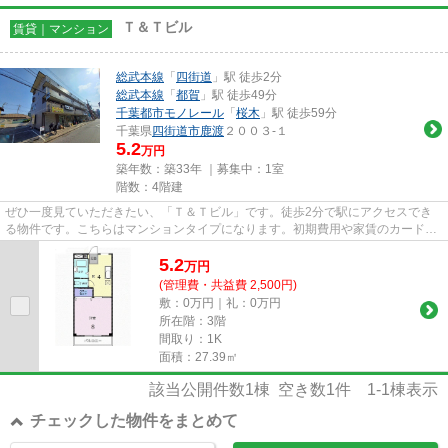
Ｔ＆Ｔビル
賃貸｜マンション
総武本線
「
四街道
」駅 徒歩2分
総武本線
「
都賀
」駅 徒歩49分
千葉都市モノレール
「
桜木
」駅 徒歩59分
千葉県
四街道市
鹿渡
２００３-１
5.2
万円
築年数：築33年 ｜募集中：
1室
階数：4階建
ぜひ一度見ていただきたい、「Ｔ＆Ｔビル」です。徒歩2分で駅にアクセスでき
る物件です。こちらはマンションタイプになります。初期費用や家賃のカード決
済で、月々の支払の手間を省け...
5.2
万
円
(管理費・共益費 2,500円)
敷：0万円｜礼：0万円
所在階：3階
間取り：1K
面積：27.39㎡
該当公開件数
1
棟 空き数
1
件
1-1
棟表示
チェックした物件をまとめて