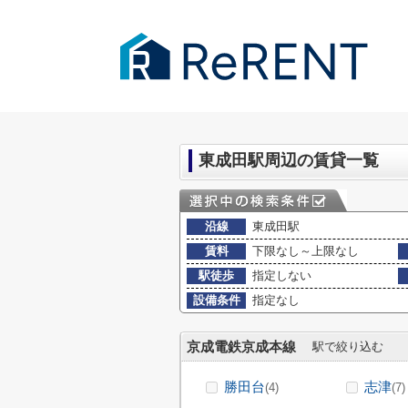
千葉市・成田市の賃貸｜ReRENT
>
(賃
東成田駅周辺の賃貸一覧
沿線
東成田駅
賃料
下限なし～上限なし
駅徒歩
指定しない
設備条件
指定なし
京成電鉄京成本線
駅で絞り込む
勝田台
志津
(4)
(7)