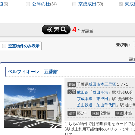
道
公津の杜
京成成田
東成
(6)
(34)
(53)
4
件が該当
並び順：
空室物件のみ表示
該
ベルフィオーレ 五番館
千葉県
成田市
本三里塚
１７-１
住所
交通
成田線
「
成田空港
」駅 徒歩66分
京成本線
「
東成田
」駅 徒歩69分
芝山鉄道
「
芝山千代田
」駅 徒歩8
築1年
2階建
木造
築年
階数
構造
こちらの物件では初期費用をカードでお
3駅以上利用可能物件のメリットです！
リア...