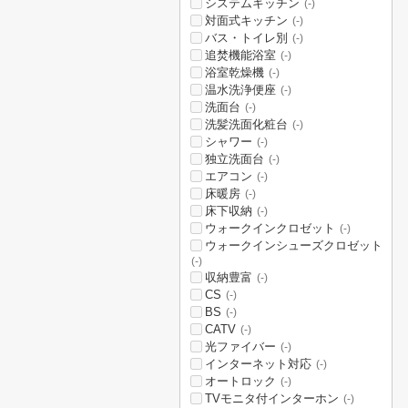
システムキッチン
(-)
対面式キッチン
(-)
バス・トイレ別
(-)
追焚機能浴室
(-)
浴室乾燥機
(-)
温水洗浄便座
(-)
洗面台
(-)
洗髪洗面化粧台
(-)
シャワー
(-)
独立洗面台
(-)
エアコン
(-)
床暖房
(-)
床下収納
(-)
ウォークインクロゼット
(-)
ウォークインシューズクロゼット
(-)
収納豊富
(-)
CS
(-)
BS
(-)
CATV
(-)
光ファイバー
(-)
インターネット対応
(-)
オートロック
(-)
TVモニタ付インターホン
(-)