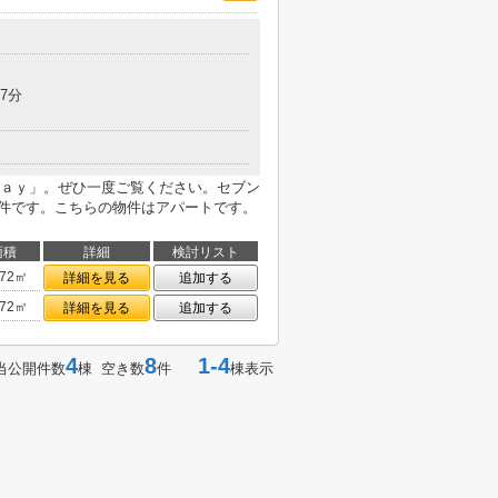
7分
ａｙ」。ぜひ一度ご覧ください。セブン
物件です。こちらの物件はアパートです。
面積
詳細
検討リスト
.72㎡
詳細を見る
追加する
.72㎡
詳細を見る
追加する
4
8
1-4
当公開件数
棟 空き数
件
棟表示