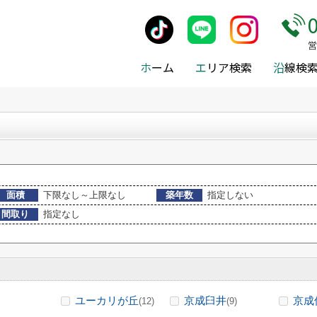
貸)路線・駅から探す
>
京成電鉄京成本線
>
東成田駅の賃貸
営
ホ
ーム
エ
リア検索
沿
線検
面積
下限なし～上限なし
築年数
指定しない
間取り
指定なし
ユーカリが丘
京成臼井
京成
(12)
(9)