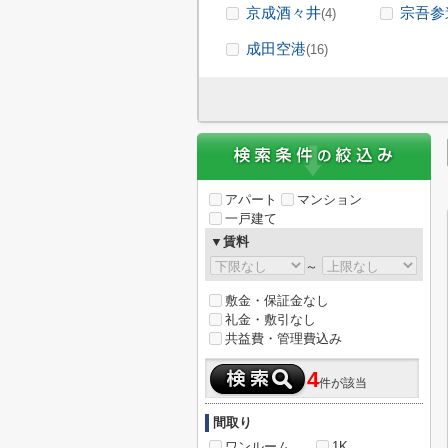
京成酒々井
宗吾参
(4)
成田空港
(16)
アパート
マンション
一戸建て
▼賃料
～
敷金・保証金なし
礼金・敷引なし
共益費・管理費込み
4
件が該当
間取り
ワンルーム
1K