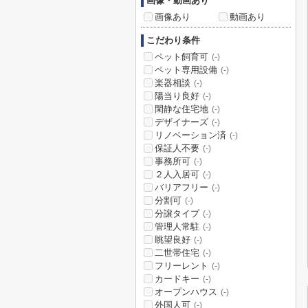
画像・動画あり
画像あり
動画あり
こだわり条件
ペット飼育可
(-)
ペット専用設備
(-)
楽器相談
(-)
陽当り良好
(-)
閑静な住宅地
(-)
デザイナーズ
(-)
リノベーション済
(-)
保証人不要
(-)
事務所可
(-)
２人入居可
(-)
バリアフリー
(-)
分割可
(-)
分譲タイプ
(-)
管理人常駐
(-)
眺望良好
(-)
二世帯住宅
(-)
フリーレント
(-)
カードキー
(-)
オープンハウス
(-)
外国人可
(-)