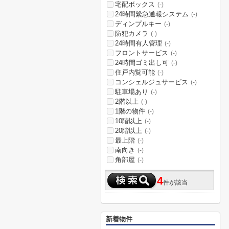
宅配ボックス
(-)
24時間緊急通報システム
(-)
ディンプルキー
(-)
防犯カメラ
(-)
24時間有人管理
(-)
フロントサービス
(-)
24時間ゴミ出し可
(-)
住戸内覧可能
(-)
コンシェルジュサービス
(-)
駐車場あり
(-)
2階以上
(-)
1階の物件
(-)
10階以上
(-)
20階以上
(-)
最上階
(-)
南向き
(-)
角部屋
(-)
4
件が該当
新着物件