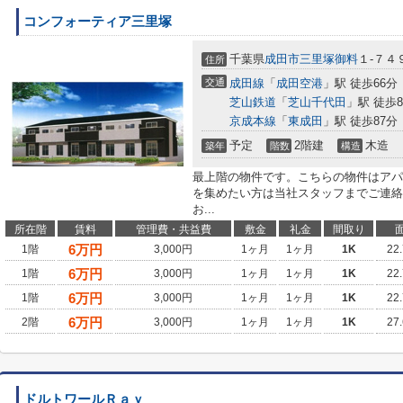
コンフォーティア三里塚
千葉県
成田市
三里塚御料
１-７４
住所
交通
成田線
「
成田空港
」駅 徒歩66分
芝山鉄道
「
芝山千代田
」駅 徒歩8
京成本線
「
東成田
」駅 徒歩87分
予定
2階建
木造
築年
階数
構造
最上階の物件です。こちらの物件はアパ
を集めたい方は当社スタッフまでご連絡
お...
所在階
賃料
管理費・共益費
敷金
礼金
間取り
6
万円
1階
3,000円
1ヶ月
1ヶ月
1K
22
6
万円
1階
3,000円
1ヶ月
1ヶ月
1K
22
6
万円
1階
3,000円
1ヶ月
1ヶ月
1K
22
6
万円
2階
3,000円
1ヶ月
1ヶ月
1K
27
ドルトワールＲａｙ