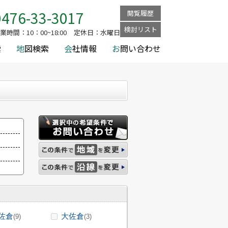
0476-33-3017
閲覧履歴
検討リスト
業時間：
10：00~18:00
定休日：
水曜日
索
地
図検索
会
社情報
お
問い合わせ
佐倉
大佐倉
(9)
(3)