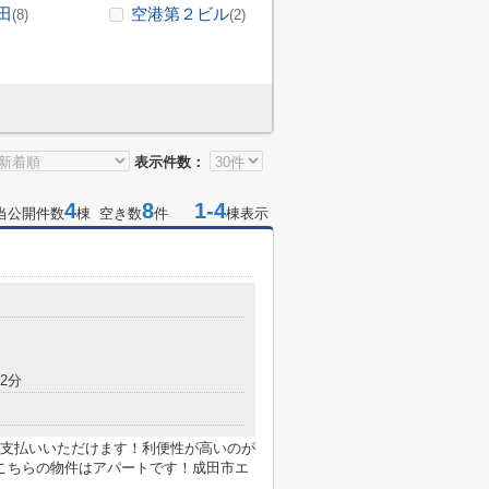
田
空港第２ビル
(8)
(2)
表示件数：
4
8
1-4
当公開件数
棟 空き数
件
棟表示
2分
支払いいただけます！利便性が高いのが
こちらの物件はアパートです！成田市エ