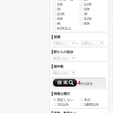
1DK
1LDK
2K
2DK
2LDK
3K
3DK
3LDK
4K
4DK
4LDK以上
面積
～
駅からの徒歩
築年数
4
件が該当
情報公開日
指定しない
本日
3日以内
1週間以内