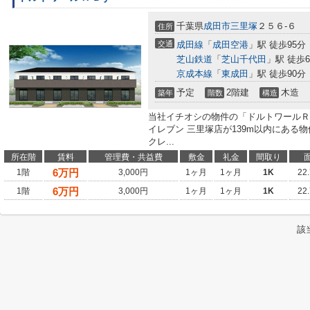
千葉県
成田市
三里塚
２５６-６
住所
交通
成田線
「
成田空港
」駅 徒歩95分
芝山鉄道
「
芝山千代田
」駅 徒歩6
京成本線
「
東成田
」駅 徒歩90分
予定
2階建
木造
築年
階数
構造
当社イチオシの物件の「ドルトワールＲ
イレブン 三里塚店が139m以内にある
クレ...
所在階
賃料
管理費・共益費
敷金
礼金
間取り
6
万円
1階
3,000円
1ヶ月
1ヶ月
1K
22
6
万円
1階
3,000円
1ヶ月
1ヶ月
1K
22
該