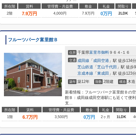
所在階
賃料
管理費・共益費
敷金
礼金
間取り
7.9
万円
0万円
2階
4,000円
7.9万円
2LDK
フルーツパーク富里館Ｂ
千葉県
富里市
御料
９６４-１６
住所
交通
成田線
「
成田空港
」駅 徒歩134
芝山鉄道
「
芝山千代田
」駅 徒歩9
京成本線
「
東成田
」駅 徒歩123
築12年
2階建
木造
築年
階数
構造
新着情報：フルーツパーク富里館Ｂの空
館Ｂ：成田線成田空港駅にも近くて便利
支...
所在階
賃料
管理費・共益費
敷金
礼金
間取り
6.7
万円
0万円
1階
3,500円
2ヶ月
1LDK
4