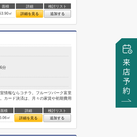
面積
詳細
検討リスト
53.90㎡
詳細を見る
追加する
分
6分
分
室情報ならコチラ。フルーツパーク富里
。カード決済は、月々の家賃や初期費用
面積
詳細
検討リスト
6.06㎡
詳細を見る
追加する