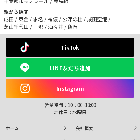
千葉都市モノレール
/
鹿島線
駅から探す
成田
/
東金
/
求名
/
福俵
/
公津の杜
/
成田空港
/
芝山千代田
/
干潟
/
酒々井
/
飯岡
TikTok
LINE友だち追加
Instagram
営業時間：
10：00~18:00
定休日：
水曜日
ホーム
会社概要