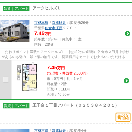
アークヒルズＬ
賃貸｜アパート
京成本線
「
京成臼井
」駅 徒歩26分
千葉県
佐倉市
江原
２７０-１
7.45
万円
築年数：築7年 ｜募集中：
1室
階数：2階建
こだわりポイント満載のアークヒルズＬ。徒歩12分の距離に佐倉市立臼井中学校
があるのも魅力。最上階の物件です。初期費用をカードでお支払いいただけるの
で、カードで決済したい方に...
7.45
万
円
(管理費・共益費 2,500円)
敷：0万円｜礼：1ヶ月
所在階：2階
間取り：1LDK
面積：46.90㎡
王子台１丁目アパート（０２５３８４２０１）
賃貸｜アパート
京成本線
「
京成臼井
」駅 徒歩4分