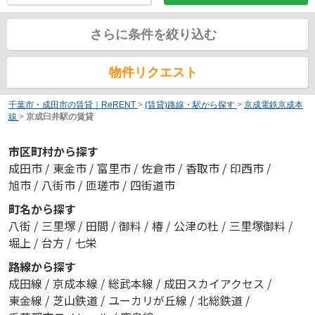
さらに条件を絞り込む
物件リクエスト
千葉市・成田市の賃貸｜ReRENT
>
(賃貸)路線・駅から探す
>
京成電鉄京成本
線
>
京成臼井駅の賃貸
市区町村から探す
成田市
/
東金市
/
富里市
/
佐倉市
/
香取市
/
印西市
/
旭市
/
八街市
/
匝瑳市
/
四街道市
町名から探す
八街
/
三里塚
/
田間
/
御料
/
椿
/
公津の杜
/
三里塚御料
/
堀上
/
台方
/
七栄
路線から探す
成田線
/
京成本線
/
総武本線
/
成田スカイアクセス
/
東金線
/
芝山鉄道
/
ユーカリが丘線
/
北総鉄道
/