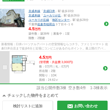
京成本線
「
京成臼井
」駅 徒歩10分
京成本線
「
ユーカリが丘
」駅 徒歩26分
ユーカリが丘線
「
地区センター
」駅 徒歩28分
千葉県
佐倉市
稲荷台
３丁目６-１６
4.5
万円
築年数：築38年 ｜募集中：
1室
階数：2階建
新着情報：臼井パーソナルアパートの空室情報ならコチラ。ファミリーマート 佐
倉臼井台店まで徒歩6分と近場にコンビニがあるのもポイント。最上階のアパー
トです。こちらの物件はアパ...
4.5
万
円
(管理費・共益費 3,000円)
敷：0万円｜礼：0万円
所在階：2階
間取り：1DK
面積：24.62㎡
該当公開件数
3
棟 空き数
4
件
1-3
棟表示
チェックした物件をまとめて
検討リストに追加
お問い合わせ