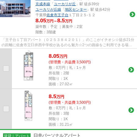
京成本線
「
ユーカリが丘
」駅 徒歩39分
ユーカリが丘線
「
地区センター
」駅 徒歩42分
千葉県
佐倉市
王子台
１丁目２５-１２
8.05
8.5
万円～
万円
築年数：予定 ｜募集中：
2室
階数：3階建
「王子台１丁目アパート（０２５３８４２０１）」のここがイチオシ☆徒歩21分
の距離に佐倉市立臼井西中学校があるのも魅力☆2つの路線をご利用できる場所
にあり、アクセスはとても便利で...
8.05
万
円
(管理費・共益費 3,500円)
敷：0万円｜礼：1ヶ月
所在階：2階
間取り：1K
面積：27.02㎡
8.5
万
円
(管理費・共益費 3,500円)
敷：0万円｜礼：1ヶ月
所在階：3階
間取り：1K
面積：31.21㎡
臼井パーソナルアパート
賃貸｜アパート