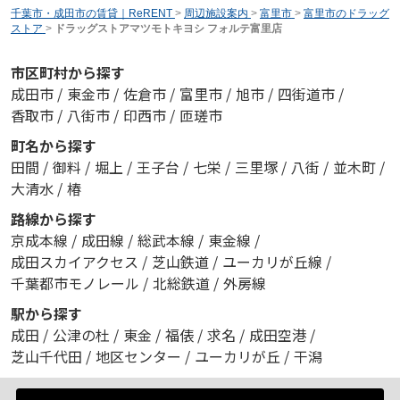
千葉市・成田市の賃貸｜ReRENT
>
周辺施設案内
>
富里市
>
富里市のドラッグ
ストア
>
ドラッグストアマツモトキヨシ フォルテ富里店
市区町村から探す
成田市
/
東金市
/
佐倉市
/
富里市
/
旭市
/
四街道市
/
香取市
/
八街市
/
印西市
/
匝瑳市
町名から探す
田間
/
御料
/
堀上
/
王子台
/
七栄
/
三里塚
/
八街
/
並木町
/
大清水
/
椿
路線から探す
京成本線
/
成田線
/
総武本線
/
東金線
/
成田スカイアクセス
/
芝山鉄道
/
ユーカリが丘線
/
千葉都市モノレール
/
北総鉄道
/
外房線
駅から探す
成田
/
公津の杜
/
東金
/
福俵
/
求名
/
成田空港
/
芝山千代田
/
地区センター
/
ユーカリが丘
/
干潟