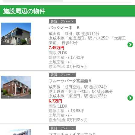
施設周辺の物件
賃貸｜アパート
パッシオーネ Ｋ
成田線「成田」駅 徒歩114分
京成本線「京成成田」駅 バス25分 「太産工
業前」 停歩10分
7.45万円
間取:
2LDK
建物面積:
- / 17.43坪
土地面積:
- / -
敷金/礼金:
0万円/2ヶ月
賃貸｜アパート
フルーツパーク富里館Ｂ
成田線「成田空港」駅 徒歩134分
芝山鉄道「芝山千代田」駅 徒歩96分
京成本線「東成田」駅 徒歩123分
6.7万円
間取:
1LDK
建物面積:
- / 13.93坪
土地面積:
- / -
敷金/礼金:
0万円/2ヶ月
賃貸｜アパート
ファーチャ・イターナルＣ