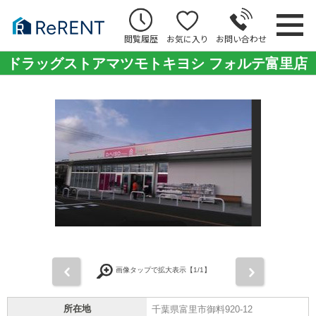
閲覧履歴
お気に入り
お問い合わせ
ドラッグストアマツモトキヨシ フォルテ富里店
前
次
画像タップで拡大表示【
1
/1】
所在地
千葉県富里市御料920-12