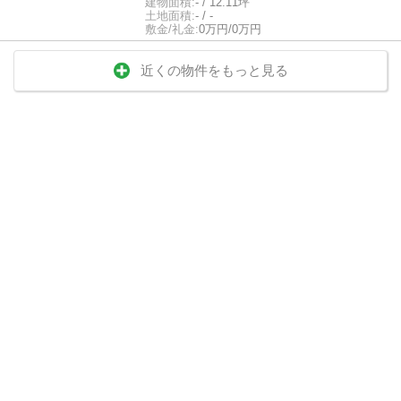
建物面積:
- / 12.11坪
土地面積:
- / -
敷金/礼金:
0万円/0万円
近くの物件をもっと見る