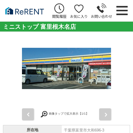
閲覧履歴
お気に入り
お問い合わせ
ミニストップ 富里根木名店
前
次
画像タップで拡大表示【
1
/1】
所在地
千葉県富里市大和696-3