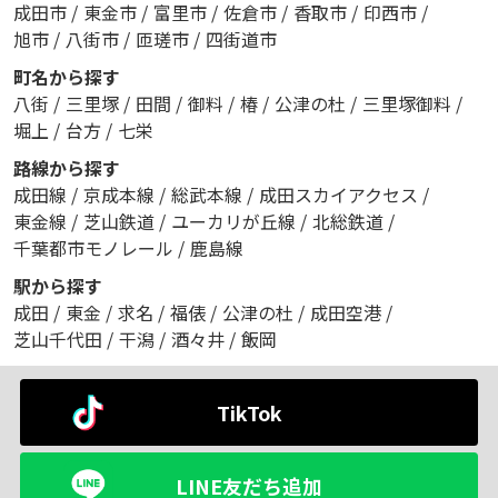
成田市
/
東金市
/
富里市
/
佐倉市
/
香取市
/
印西市
/
旭市
/
八街市
/
匝瑳市
/
四街道市
町名から探す
八街
/
三里塚
/
田間
/
御料
/
椿
/
公津の杜
/
三里塚御料
/
堀上
/
台方
/
七栄
路線から探す
成田線
/
京成本線
/
総武本線
/
成田スカイアクセス
/
東金線
/
芝山鉄道
/
ユーカリが丘線
/
北総鉄道
/
千葉都市モノレール
/
鹿島線
駅から探す
成田
/
東金
/
求名
/
福俵
/
公津の杜
/
成田空港
/
芝山千代田
/
干潟
/
酒々井
/
飯岡
TikTok
LINE友だち追加