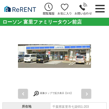
閲覧履歴
お気に入り
お問い合わせ
ローソン 富里ファミリータウン前店
前
次
画像タップで拡大表示【
1
/1】
所在地
千葉県富里市七栄651-203