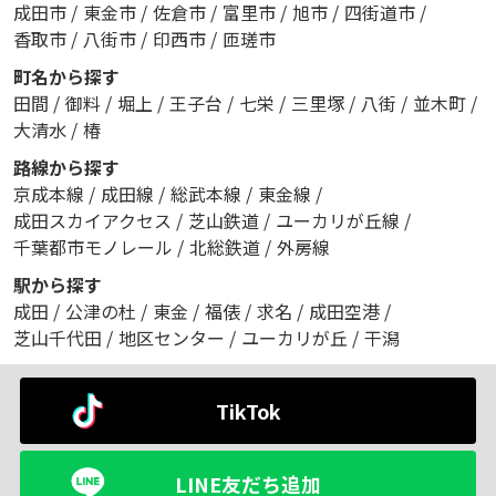
成田市
/
東金市
/
佐倉市
/
富里市
/
旭市
/
四街道市
/
香取市
/
八街市
/
印西市
/
匝瑳市
町名から探す
田間
/
御料
/
堀上
/
王子台
/
七栄
/
三里塚
/
八街
/
並木町
/
大清水
/
椿
路線から探す
京成本線
/
成田線
/
総武本線
/
東金線
/
成田スカイアクセス
/
芝山鉄道
/
ユーカリが丘線
/
千葉都市モノレール
/
北総鉄道
/
外房線
駅から探す
成田
/
公津の杜
/
東金
/
福俵
/
求名
/
成田空港
/
芝山千代田
/
地区センター
/
ユーカリが丘
/
干潟
TikTok
LINE友だち追加