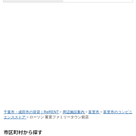
千葉市・成田市の賃貸｜ReRENT
>
周辺施設案内
>
富里市
>
富里市のコンビニ
エンスストア
>
ローソン 富里ファミリータウン前店
市区町村から探す