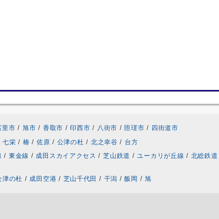
富里市
/
旭市
/
香取市
/
印西市
/
八街市
/
匝瑳市
/
四街道市
七栄
/
椿
/
佐原
/
公津の杜
/
北之幸谷
/
台方
線
/
東金線
/
成田スカイアクセス
/
芝山鉄道
/
ユーカリが丘線
/
北総鉄道
公津の杜
/
成田空港
/
芝山千代田
/
干潟
/
飯岡
/
旭