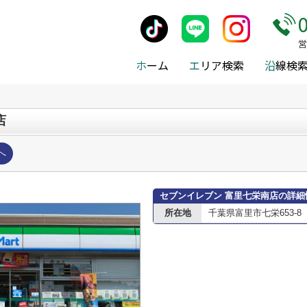
施設案内
>
富里市
>
富里市のコンビニエンスストア
>
セブンイレブン
営
ホ
ーム
エ
リア検索
沿
線検
店
へ
セブンイレブン 富里七栄南店の詳細
所在地
千葉県富里市七栄653-8