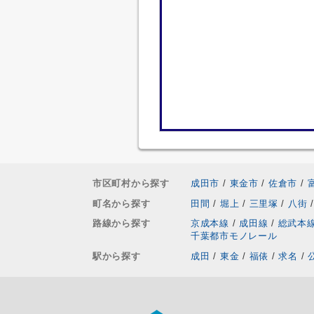
市区町村から探す
成田市
/
東金市
/
佐倉市
/
町名から探す
田間
/
堀上
/
三里塚
/
八街
/
路線から探す
京成本線
/
成田線
/
総武本
千葉都市モノレール
駅から探す
成田
/
東金
/
福俵
/
求名
/