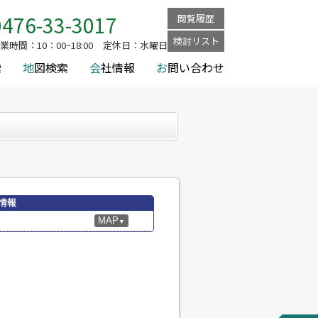
 富里七栄南店
0476-33-3017
閲覧履歴
検討リスト
業時間：
10：00~18:00
定休日：
水曜日
索
地
図検索
会
社情報
お
問い合わせ
情報
MAP
▼