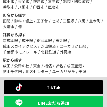
成田市
/
東金市
/
佐倉市
/
富里市
/
旭市
/
四街道市
/
香取市
/
八街市
/
印西市
/
匝瑳市
町名から探す
田間
/
御料
/
堀上
/
王子台
/
七栄
/
三里塚
/
八街
/
並木町
/
大清水
/
椿
路線から探す
京成本線
/
成田線
/
総武本線
/
東金線
/
成田スカイアクセス
/
芝山鉄道
/
ユーカリが丘線
/
千葉都市モノレール
/
北総鉄道
/
外房線
駅から探す
成田
/
公津の杜
/
東金
/
福俵
/
求名
/
成田空港
/
芝山千代田
/
地区センター
/
ユーカリが丘
/
干潟
TikTok
LINE友だち追加