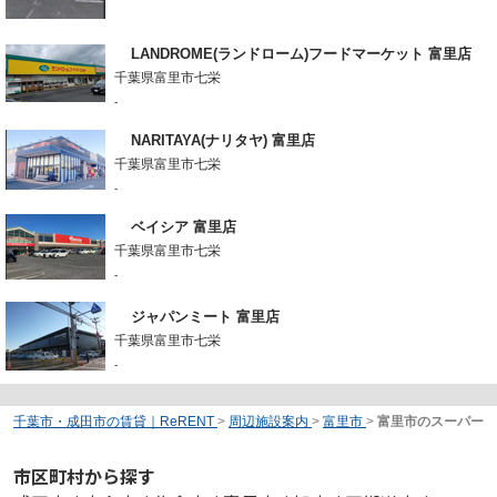
LANDROME(ランドローム)フードマーケット 富里店
千葉県富里市七栄
-
NARITAYA(ナリタヤ) 富里店
千葉県富里市七栄
-
ベイシア 富里店
千葉県富里市七栄
-
ジャパンミート 富里店
千葉県富里市七栄
-
千葉市・成田市の賃貸｜ReRENT
>
周辺施設案内
>
富里市
>
富里市のスーパー
市区町村から探す