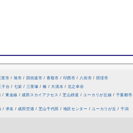
富里市
/
旭市
/
四街道市
/
香取市
/
印西市
/
八街市
/
匝瑳市
王子台
/
七栄
/
三里塚
/
椿
/
大清水
/
北之幸谷
線
/
東金線
/
成田スカイアクセス
/
芝山鉄道
/
ユーカリが丘線
/
千葉都市
俵
/
求名
/
成田空港
/
芝山千代田
/
地区センター
/
ユーカリが丘
/
干潟