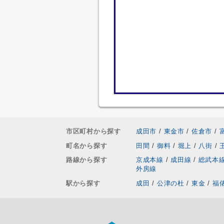
市区町村から探す
成田市
/
東金市
/
佐倉市
/
町名から探す
田間
/
御料
/
堀上
/
八街
/
路線から探す
京成本線
/
成田線
/
総武本
外房線
駅から探す
成田
/
公津の杜
/
東金
/
福