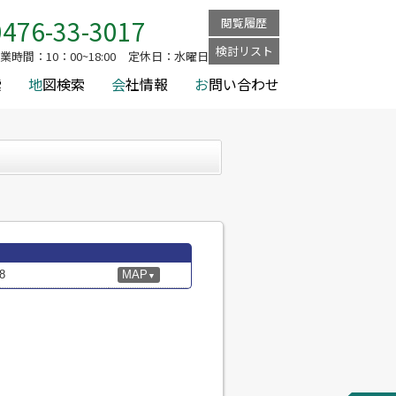
0476-33-3017
閲覧履歴
検討リスト
業時間：
10：00~18:00
定休日：
水曜日
索
地
図検索
会
社情報
お
問い合わせ
8
MAP
▼