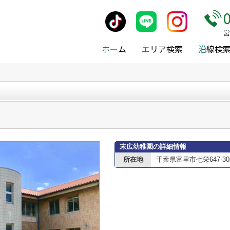
施設案内
>
富里市
>
富里市の幼稚園
>
末広幼稚園
営
ホ
ーム
エ
リア検索
沿
線検
末広幼稚園の詳細情報
所在地
千葉県富里市七栄647-30