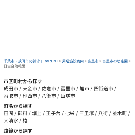
千葉市・成田市の賃貸｜ReRENT
>
周辺施設案内
>
富里市
>
富里市の幼稚園
>
日吉台幼稚園
市区町村から探す
成田市
/
東金市
/
佐倉市
/
富里市
/
旭市
/
四街道市
/
香取市
/
印西市
/
八街市
/
匝瑳市
町名から探す
田間
/
御料
/
堀上
/
王子台
/
七栄
/
三里塚
/
八街
/
並木町
/
大清水
/
椿
路線から探す