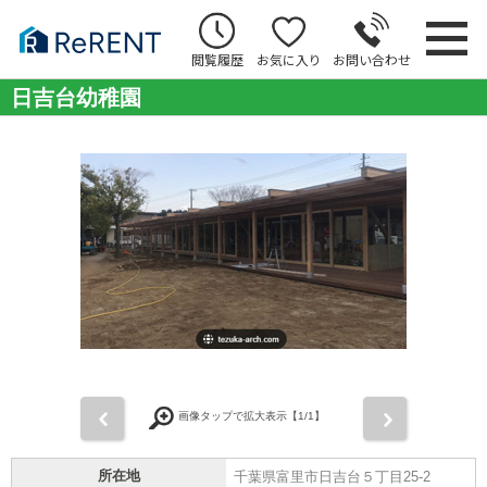
閲覧履歴
お気に入り
お問い合わせ
日吉台幼稚園
前
次
画像タップで拡大表示【
1
/1】
所在地
千葉県富里市日吉台５丁目25-2