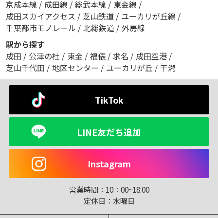
京成本線
/
成田線
/
総武本線
/
東金線
/
成田スカイアクセス
/
芝山鉄道
/
ユーカリが丘線
/
千葉都市モノレール
/
北総鉄道
/
外房線
駅から探す
成田
/
公津の杜
/
東金
/
福俵
/
求名
/
成田空港
/
芝山千代田
/
地区センター
/
ユーカリが丘
/
干潟
TikTok
LINE友だち追加
Instagram
営業時間：
10：00~18:00
定休日：
水曜日