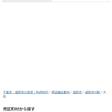
千葉市・成田市の賃貸｜ReRENT
>
周辺施設案内
>
成田市
>
成田市の駅
>
久
住
市区町村から探す