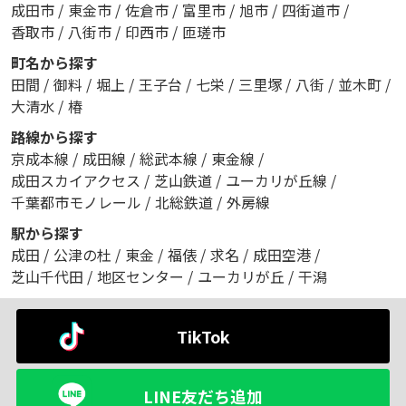
成田市
/
東金市
/
佐倉市
/
富里市
/
旭市
/
四街道市
/
香取市
/
八街市
/
印西市
/
匝瑳市
町名から探す
田間
/
御料
/
堀上
/
王子台
/
七栄
/
三里塚
/
八街
/
並木町
/
大清水
/
椿
路線から探す
京成本線
/
成田線
/
総武本線
/
東金線
/
成田スカイアクセス
/
芝山鉄道
/
ユーカリが丘線
/
千葉都市モノレール
/
北総鉄道
/
外房線
駅から探す
成田
/
公津の杜
/
東金
/
福俵
/
求名
/
成田空港
/
芝山千代田
/
地区センター
/
ユーカリが丘
/
干潟
TikTok
LINE友だち追加