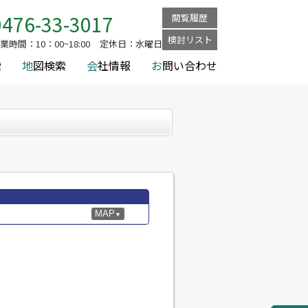
0476-33-3017
閲覧履歴
検討リスト
業時間：
10：00~18:00
定休日：
水曜日
索
地
図検索
会
社情報
お
問い合わせ
MAP
▼