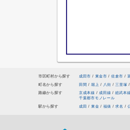
市区町村から探す
成田市
/
東金市
/
佐倉市
/
町名から探す
田間
/
堀上
/
八街
/
三里塚
/
路線から探す
京成本線
/
成田線
/
総武本
千葉都市モノレール
駅から探す
成田
/
東金
/
福俵
/
求名
/