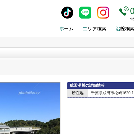
施設案内
>
成田市
>
成田市の駅
>
成田湯川
営
ホ
ーム
エ
リア検索
沿
線検
成田湯川の詳細情報
所在地
千葉県成田市松崎1620-1