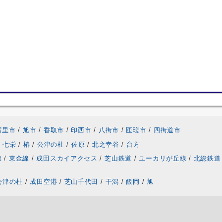
富里市
/
旭市
/
香取市
/
印西市
/
八街市
/
匝瑳市
/
四街道市
七栄
/
椿
/
公津の杜
/
佐原
/
北之幸谷
/
台方
線
/
東金線
/
成田スカイアクセス
/
芝山鉄道
/
ユーカリが丘線
/
北総鉄道
公津の杜
/
成田空港
/
芝山千代田
/
干潟
/
飯岡
/
旭