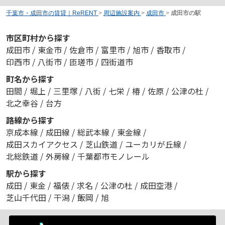
千葉市・成田市の賃貸｜ReRENT
>
周辺施設案内
>
成田市
>
成田市の駅
市区町村から探す
成田市
/
東金市
/
佐倉市
/
富里市
/
旭市
/
香取市
/
印西市
/
八街市
/
匝瑳市
/
四街道市
町名から探す
田間
/
堀上
/
三里塚
/
八街
/
七栄
/
椿
/
佐原
/
公津の杜
/
北之幸谷
/
台方
路線から探す
京成本線
/
成田線
/
総武本線
/
東金線
/
成田スカイアクセス
/
芝山鉄道
/
ユーカリが丘線
/
北総鉄道
/
外房線
/
千葉都市モノレール
駅から探す
成田
/
東金
/
福俵
/
求名
/
公津の杜
/
成田空港
/
芝山千代田
/
干潟
/
飯岡
/
旭