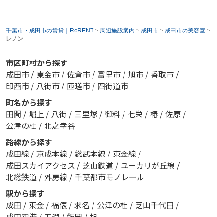
千葉市・成田市の賃貸｜ReRENT
>
周辺施設案内
>
成田市
>
成田市の美容室
>
レノン
市区町村から探す
成田市
/
東金市
/
佐倉市
/
富里市
/
旭市
/
香取市
/
印西市
/
八街市
/
匝瑳市
/
四街道市
町名から探す
田間
/
堀上
/
八街
/
三里塚
/
御料
/
七栄
/
椿
/
佐原
/
公津の杜
/
北之幸谷
路線から探す
成田線
/
京成本線
/
総武本線
/
東金線
/
成田スカイアクセス
/
芝山鉄道
/
ユーカリが丘線
/
北総鉄道
/
外房線
/
千葉都市モノレール
駅から探す
成田
/
東金
/
福俵
/
求名
/
公津の杜
/
芝山千代田
/
成田空港
/
干潟
/
飯岡
/
旭