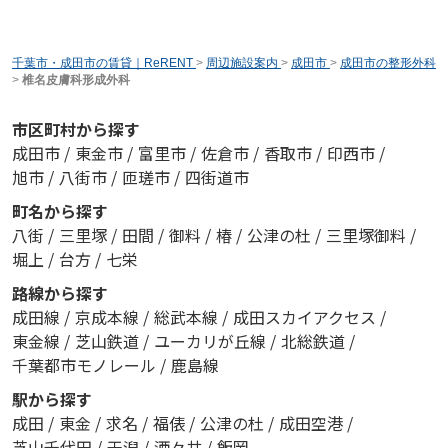
千葉市・成田市の賃貸｜ReRENT
>
周辺施設案内
>
成田市
>
成田市の整形外科
>
椎名皮膚科形成外科
市区町村から探す
成田市
/
東金市
/
富里市
/
佐倉市
/
香取市
/
印西市
/
旭市
/
八街市
/
匝瑳市
/
四街道市
町名から探す
八街
/
三里塚
/
田間
/
御料
/
椿
/
公津の杜
/
三里塚御料
/
堀上
/
台方
/
七栄
路線から探す
成田線
/
京成本線
/
総武本線
/
成田スカイアクセス
/
東金線
/
芝山鉄道
/
ユーカリが丘線
/
北総鉄道
/
千葉都市モノレール
/
鹿島線
駅から探す
成田
/
東金
/
求名
/
福俵
/
公津の杜
/
成田空港
/
芝山千代田
/
干潟
/
酒々井
/
飯岡