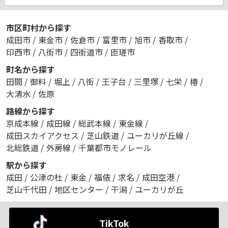
市区町村から探す
成田市
/
東金市
/
佐倉市
/
富里市
/
旭市
/
香取市
/
印西市
/
八街市
/
四街道市
/
匝瑳市
町名から探す
田間
/
御料
/
堀上
/
八街
/
王子台
/
三里塚
/
七栄
/
椿
/
大清水
/
佐原
路線から探す
京成本線
/
成田線
/
総武本線
/
東金線
/
成田スカイアクセス
/
芝山鉄道
/
ユーカリが丘線
/
北総鉄道
/
外房線
/
千葉都市モノレール
駅から探す
成田
/
公津の杜
/
東金
/
福俵
/
求名
/
成田空港
/
芝山千代田
/
地区センター
/
干潟
/
ユーカリが丘
TikTok