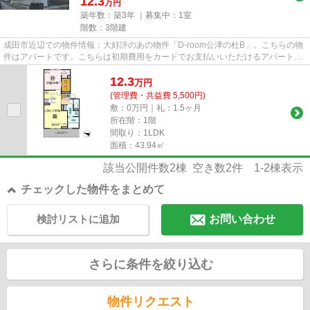
12.3
万円
築年数：築3年 ｜募集中：
1室
階数：3階建
成田市近辺での物件情報：大好評のあの物件「D-room公津の杜B」。こちらの物
件はアパートです。こちらは初期費用をカードでお支払いいただけるアパートで
す。この物件は駅から徒歩2分...
12.3
万
円
(管理費・共益費 5,500円)
敷：0万円｜礼：1.5ヶ月
所在階：1階
間取り：1LDK
面積：43.94㎡
該当公開件数
2
棟 空き数
2
件
1-2
棟表示
チェックした物件をまとめて
検討リストに追加
お問い合わせ
さらに条件を絞り込む
物件リクエスト