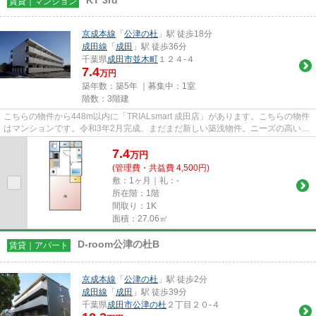
KT 3rd
賃貸｜マンション
京成本線
「
公津の杜
」駅 徒歩18分
成田線
「
成田
」駅 徒歩36分
千葉県
成田市
並木町
１２４-４
7.4
万円
築年数：築5年 ｜募集中：
1室
階数：3階建
こちらの物件から448m以内に「TRIALsmart 成田店」があります。こちらの物件
はマンションです。令和3年2月完成、まだまだ新しい築浅物件。ニーズの高い成
田市内の物件です。こちらの物...
7.4
万
円
(管理費・共益費 4,500円)
敷：1ヶ月｜礼：-
所在階：1階
間取り：1K
面積：27.06㎡
D-room公津の杜B
賃貸｜アパート
京成本線
「
公津の杜
」駅 徒歩2分
成田線
「
成田
」駅 徒歩39分
千葉県
成田市
公津の杜
２丁目２０-４