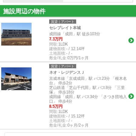
施設周辺の物件
賃貸｜アパート
セレブレイト本城
成田線「成田」駅 徒歩103分
7.3万円
間取:
1LDK
建物面積:
- / 12.14坪
土地面積:
- / -
敷金/礼金:
0万円/1ヶ月
賃貸｜アパート
ネオ・レジデンスＪ
京成本線「京成成田」駅 バス23分 「根木名
台」 停歩2分
芝山鉄道「芝山千代田」駅 バス8分 「三里
塚」 停歩18分
成田線「成田」駅 バス34分 「さつき団地入
口」 停歩4分
8.5万円
間取:
1LDK
建物面積:
- / 15.12坪
土地面積:
- / -
敷金/礼金:
0ヶ月/2ヶ月