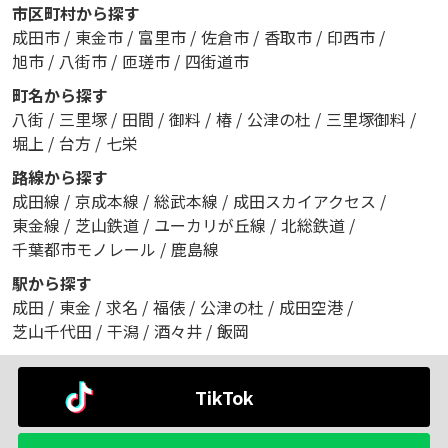
市区町村から探す
成田市
/
東金市
/
富里市
/
佐倉市
/
香取市
/
印西市
/
旭市
/
八街市
/
匝瑳市
/
四街道市
町名から探す
八街
/
三里塚
/
田間
/
御料
/
椿
/
公津の杜
/
三里塚御料
/
堀上
/
台方
/
七栄
路線から探す
成田線
/
京成本線
/
総武本線
/
成田スカイアクセス
/
東金線
/
芝山鉄道
/
ユーカリが丘線
/
北総鉄道
/
千葉都市モノレール
/
鹿島線
駅から探す
成田
/
東金
/
求名
/
福俵
/
公津の杜
/
成田空港
/
芝山千代田
/
干潟
/
酒々井
/
飯岡
TikTok