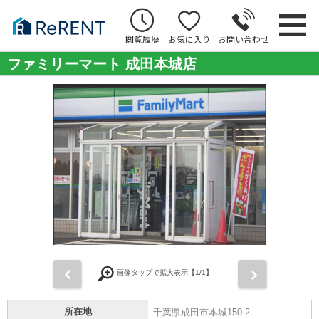
閲覧履歴
お気に入り
お問い合わせ
ファミリーマート 成田本城店
前
次
画像タップで拡大表示【
1
/1】
所在地
千葉県成田市本城150-2