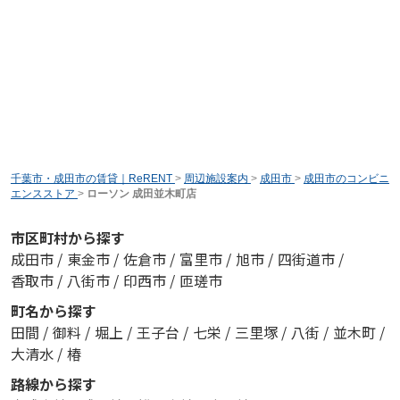
千葉市・成田市の賃貸｜ReRENT
>
周辺施設案内
>
成田市
>
成田市のコンビニ
エンスストア
>
ローソン 成田並木町店
市区町村から探す
成田市
/
東金市
/
佐倉市
/
富里市
/
旭市
/
四街道市
/
香取市
/
八街市
/
印西市
/
匝瑳市
町名から探す
田間
/
御料
/
堀上
/
王子台
/
七栄
/
三里塚
/
八街
/
並木町
/
大清水
/
椿
路線から探す