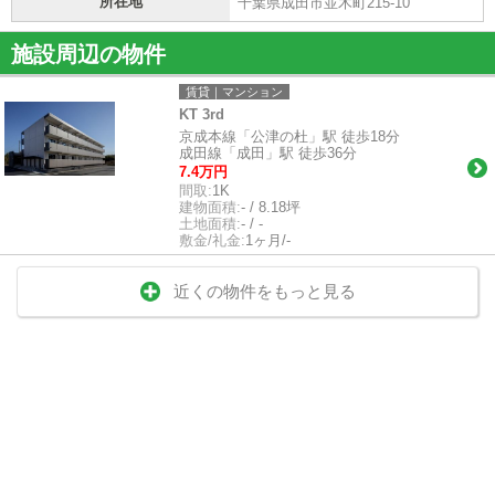
所在地
千葉県成田市並木町215-10
施設周辺の物件
賃貸｜マンション
KT 3rd
京成本線「公津の杜」駅 徒歩18分
成田線「成田」駅 徒歩36分
7.4万円
間取:
1K
建物面積:
- / 8.18坪
土地面積:
- / -
敷金/礼金:
1ヶ月/-
近くの物件をもっと見る