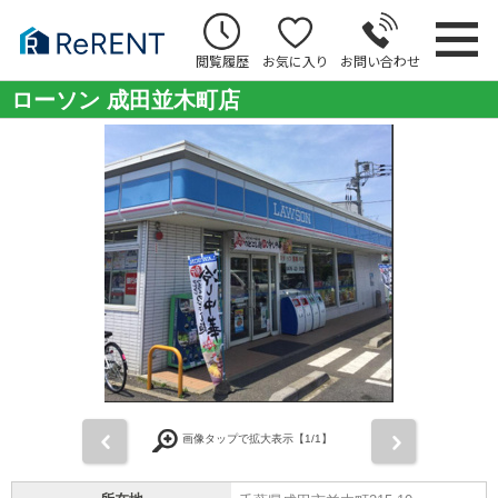
閲覧履歴
お気に入り
お問い合わせ
ローソン 成田並木町店
前
次
画像タップで拡大表示【
1
/1】