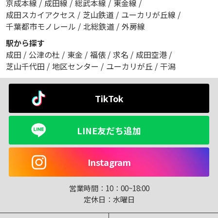
京成本線
/
成田線
/
総武本線
/
東金線
/
成田スカイアクセス
/
芝山鉄道
/
ユーカリが丘線
/
千葉都市モノレール
/
北総鉄道
/
外房線
駅から探す
成田
/
公津の杜
/
東金
/
福俵
/
求名
/
成田空港
/
芝山千代田
/
地区センター
/
ユーカリが丘
/
干潟
TikTok
LINE友だち追加
Instagram
営業時間：
10：00~18:00
定休日：
水曜日