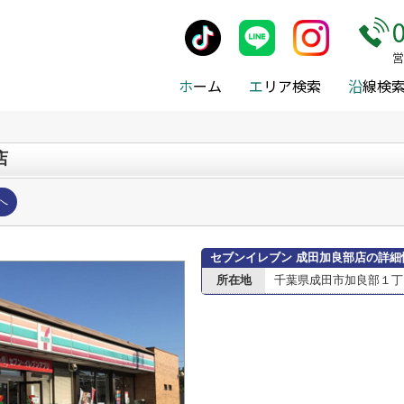
施設案内
>
成田市
>
成田市のコンビニエンスストア
>
セブンイレブン
営
ホ
ーム
エ
リア検索
沿
線検
店
へ
セブンイレブン 成田加良部店の詳細
所在地
千葉県成田市加良部１丁