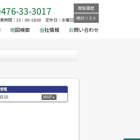
 成田加良部店
0476-33-3017
閲覧履歴
検討リスト
業時間：
10：00~18:00
定休日：
水曜日
索
地
図検索
会
社情報
お
問い合わせ
情報
目16
MAP
▼