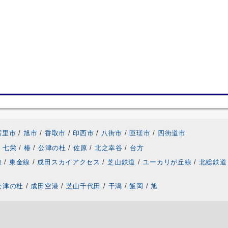
富里市
/
旭市
/
香取市
/
印西市
/
八街市
/
匝瑳市
/
四街道市
七栄
/
椿
/
公津の杜
/
佐原
/
北之幸谷
/
台方
線
/
東金線
/
成田スカイアクセス
/
芝山鉄道
/
ユーカリが丘線
/
北総鉄道
公津の杜
/
成田空港
/
芝山千代田
/
干潟
/
飯岡
/
旭