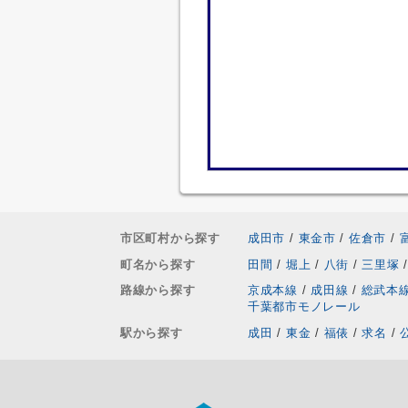
市区町村から探す
成田市
/
東金市
/
佐倉市
/
町名から探す
田間
/
堀上
/
八街
/
三里塚
/
路線から探す
京成本線
/
成田線
/
総武本
千葉都市モノレール
駅から探す
成田
/
東金
/
福俵
/
求名
/