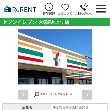
閲覧履歴
お気に入り
お問い合わせ
セブンイレブン 大栄PA上り店
前
次
画像タップで拡大表示【
1
/1】
所在地
千葉県成田市吉岡1072-2