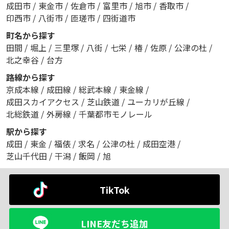
成田市
/
東金市
/
佐倉市
/
富里市
/
旭市
/
香取市
/
印西市
/
八街市
/
匝瑳市
/
四街道市
町名から探す
田間
/
堀上
/
三里塚
/
八街
/
七栄
/
椿
/
佐原
/
公津の杜
/
北之幸谷
/
台方
路線から探す
京成本線
/
成田線
/
総武本線
/
東金線
/
成田スカイアクセス
/
芝山鉄道
/
ユーカリが丘線
/
北総鉄道
/
外房線
/
千葉都市モノレール
駅から探す
成田
/
東金
/
福俵
/
求名
/
公津の杜
/
成田空港
/
芝山千代田
/
干潟
/
飯岡
/
旭
TikTok
LINE友だち追加