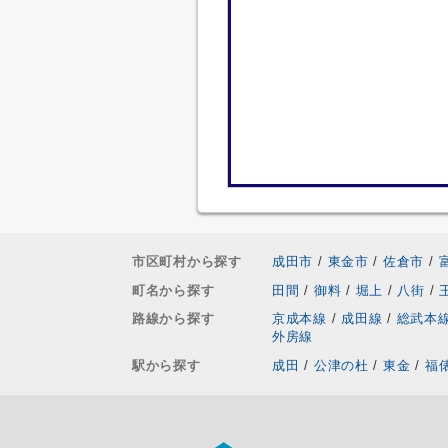
市区町村から探す
成田市
/
東金市
/
佐倉市
/
町名から探す
田間
/
御料
/
堀上
/
八街
/
路線から探す
京成本線
/
成田線
/
総武本
外房線
駅から探す
成田
/
公津の杜
/
東金
/
福