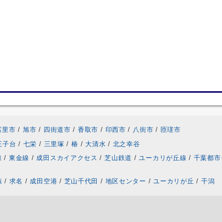
富里市
/
旭市
/
四街道市
/
香取市
/
印西市
/
八街市
/
匝瑳市
王子台
/
七栄
/
三里塚
/
椿
/
大清水
/
北之幸谷
線
/
東金線
/
成田スカイアクセス
/
芝山鉄道
/
ユーカリが丘線
/
千葉都市
俵
/
求名
/
成田空港
/
芝山千代田
/
地区センター
/
ユーカリが丘
/
干潟