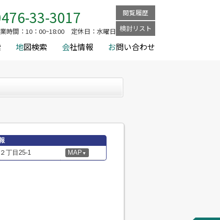
0476-33-3017
閲覧履歴
検討リスト
業時間：
10：00~18:00
定休日：
水曜日
索
地
図検索
会
社情報
お
問い合わせ
報
丁目25-1
MAP
▼