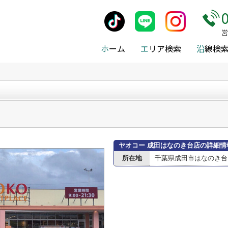
施設案内
>
成田市
>
成田市のスーパー
>
ヤオコー 成田はなのき台店
営
ホ
ーム
エ
リア検索
沿
線検
ヤオコー 成田はなのき台店の詳細情
所在地
千葉県成田市はなのき台２