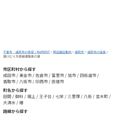
千葉市・成田市の賃貸｜ReRENT
>
周辺施設案内
>
成田市
>
成田市の温泉
>
湯けむり天然秘湯龍泉の湯
市区町村から探す
成田市
/
東金市
/
佐倉市
/
富里市
/
旭市
/
四街道市
/
香取市
/
八街市
/
印西市
/
匝瑳市
町名から探す
田間
/
御料
/
堀上
/
王子台
/
七栄
/
三里塚
/
八街
/
並木町
/
大清水
/
椿
路線から探す