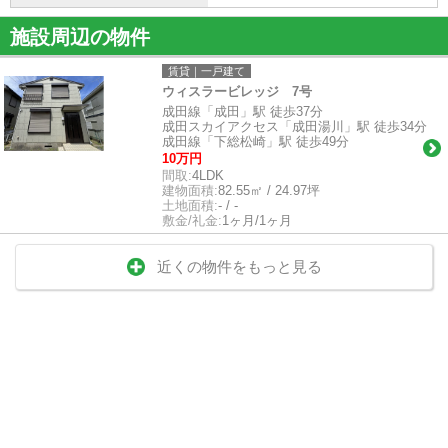
施設周辺の物件
賃貸｜一戸建て
ウィスラービレッジ 7号
成田線「成田」駅 徒歩37分
成田スカイアクセス「成田湯川」駅 徒歩34分
成田線「下総松崎」駅 徒歩49分
10万円
間取:
4LDK
建物面積:
82.55㎡ / 24.97坪
土地面積:
- / -
敷金/礼金:
1ヶ月/1ヶ月
近くの物件をもっと見る