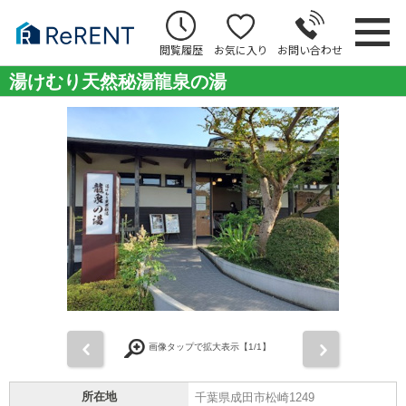
閲覧履歴
お気に入り
お問い合わせ
湯けむり天然秘湯龍泉の湯
前
次
画像タップで拡大表示【
1
/1】
所在地
千葉県成田市松崎1249