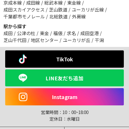
京成本線
/
成田線
/
総武本線
/
東金線
/
成田スカイアクセス
/
芝山鉄道
/
ユーカリが丘線
/
千葉都市モノレール
/
北総鉄道
/
外房線
駅から探す
成田
/
公津の杜
/
東金
/
福俵
/
求名
/
成田空港
/
芝山千代田
/
地区センター
/
ユーカリが丘
/
干潟
TikTok
LINE友だち追加
Instagram
営業時間：
10：00~18:00
定休日：
水曜日