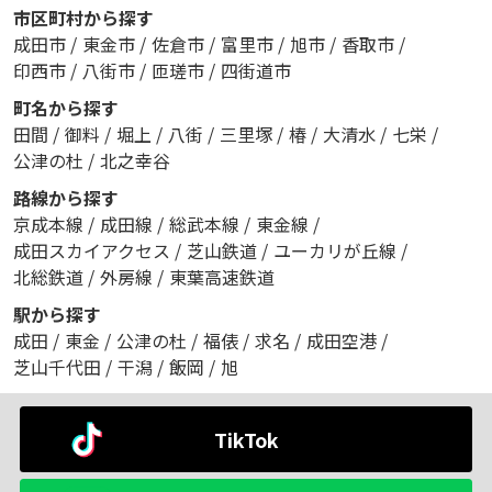
市区町村から探す
成田市
/
東金市
/
佐倉市
/
富里市
/
旭市
/
香取市
/
印西市
/
八街市
/
匝瑳市
/
四街道市
町名から探す
田間
/
御料
/
堀上
/
八街
/
三里塚
/
椿
/
大清水
/
七栄
/
公津の杜
/
北之幸谷
路線から探す
京成本線
/
成田線
/
総武本線
/
東金線
/
成田スカイアクセス
/
芝山鉄道
/
ユーカリが丘線
/
北総鉄道
/
外房線
/
東葉高速鉄道
駅から探す
成田
/
東金
/
公津の杜
/
福俵
/
求名
/
成田空港
/
芝山千代田
/
干潟
/
飯岡
/
旭
TikTok