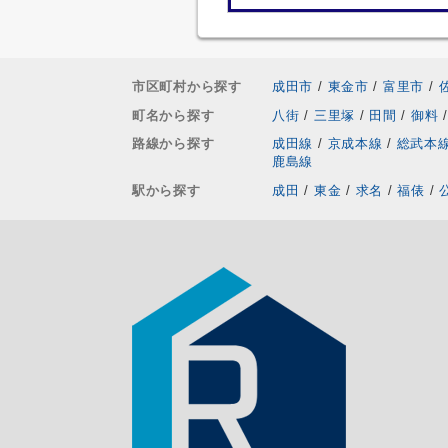
市区町村から探す
成田市
/
東金市
/
富里市
/
町名から探す
八街
/
三里塚
/
田間
/
御料
/
路線から探す
成田線
/
京成本線
/
総武本
鹿島線
駅から探す
成田
/
東金
/
求名
/
福俵
/