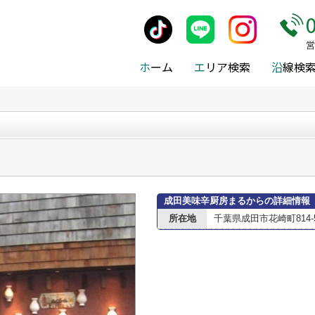
施設案内
>
成田市
>
成田市の居酒屋
>
成田美味辛厨房まるから
営
ホ
ーム
エ
リア検索
沿
線検
成田美味辛厨房まるからの詳細情報
所在地
千葉県成田市花崎町814-