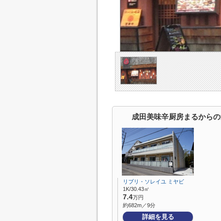
成田美味辛厨房まるからの
リブリ・ソレイユ ミヤビ
1K/30.43㎡
7.4
万円
約682m／9分
詳細を見る