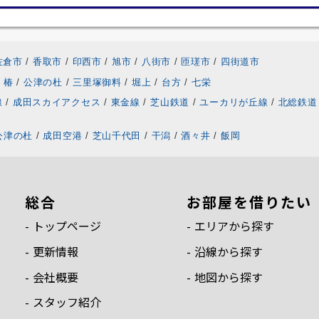
佐倉市
/
香取市
/
印西市
/
旭市
/
八街市
/
匝瑳市
/
四街道市
椿
/
公津の杜
/
三里塚御料
/
堀上
/
台方
/
七栄
線
/
成田スカイアクセス
/
東金線
/
芝山鉄道
/
ユーカリが丘線
/
北総鉄道
公津の杜
/
成田空港
/
芝山千代田
/
干潟
/
酒々井
/
飯岡
総合
お部屋を借りたい
トップページ
エリアから探す
更新情報
沿線から探す
会社概要
地図から探す
スタッフ紹介