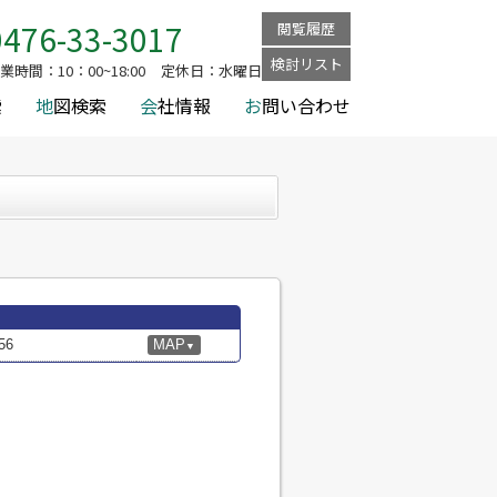
0476-33-3017
閲覧履歴
検討リスト
業時間：
10：00~18:00
定休日：
水曜日
索
地
図検索
会
社情報
お
問い合わせ
56
MAP
▼