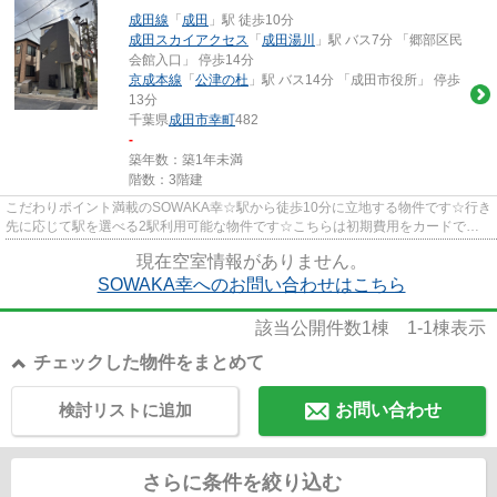
成田線
「
成田
」駅 徒歩10分
成田スカイアクセス
「
成田湯川
」駅 バス7分 「郷部区民
会館入口」 停歩14分
京成本線
「
公津の杜
」駅 バス14分 「成田市役所」 停歩
13分
千葉県
成田市
幸町
482
-
築年数：築1年未満
階数：3階建
こだわりポイント満載のSOWAKA幸☆駅から徒歩10分に立地する物件です☆行き
先に応じて駅を選べる2駅利用可能な物件です☆こちらは初期費用をカードでお
支払いいただける物件なので、支払...
現在空室情報がありません。
SOWAKA幸へのお問い合わせはこちら
該当公開件数
1
棟
1-1
棟表示
チェックした物件をまとめて
検討リストに追加
お問い合わせ
さらに条件を絞り込む