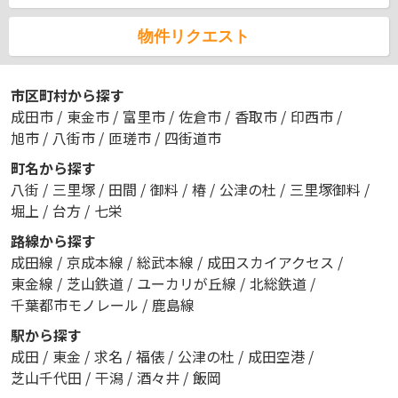
物件リクエスト
市区町村から探す
成田市
/
東金市
/
富里市
/
佐倉市
/
香取市
/
印西市
/
旭市
/
八街市
/
匝瑳市
/
四街道市
町名から探す
八街
/
三里塚
/
田間
/
御料
/
椿
/
公津の杜
/
三里塚御料
/
堀上
/
台方
/
七栄
路線から探す
成田線
/
京成本線
/
総武本線
/
成田スカイアクセス
/
東金線
/
芝山鉄道
/
ユーカリが丘線
/
北総鉄道
/
千葉都市モノレール
/
鹿島線
駅から探す
成田
/
東金
/
求名
/
福俵
/
公津の杜
/
成田空港
/
芝山千代田
/
干潟
/
酒々井
/
飯岡