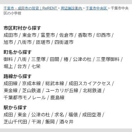
千葉市・成田市の賃貸｜ReRENT
>
周辺施設案内
>
千葉市中央区
>
千葉市中央
区の小学校
市区町村から探す
成田市
/
東金市
/
富里市
/
佐倉市
/
香取市
/
印西市
/
旭市
/
八街市
/
匝瑳市
/
四街道市
町名から探す
御料
/
八街
/
三里塚
/
田間
/
椿
/
公津の杜
/
三里塚御料
/
堀上
/
台方
/
七栄
路線から探す
成田線
/
京成本線
/
総武本線
/
成田スカイアクセス
/
東金線
/
芝山鉄道
/
ユーカリが丘線
/
北総鉄道
/
千葉都市モノレール
/
鹿島線
駅から探す
成田
/
東金
/
公津の杜
/
求名
/
福俵
/
成田空港
/
芝山千代田
/
干潟
/
飯岡
/
酒々井