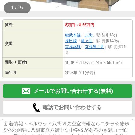
1 / 15
賃料
8万円～8.55万円
総武本線
「
八街
」駅 徒歩18分
成田線
「
酒々井
」駅 徒歩140分
交通
京成本線
「
京成酒々井
」駅 徒歩148
分
間取り(面積)
1LDK～2LDK(51.74㎡～59.16㎡)
築年月
2026年 9月(予定)
メールでお問い合わせする(無料)
電話でお問い合わせする
新着情報：ベルウッド八街Ⅵの空室情報ならコチラ☆徒歩
9分の距離に八街市立八街中央中学校があるのも魅力☆忙