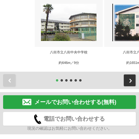
八街市立八街中央中学校
八街市立
約646m／9分
約1651
前
メールでお問い合わせする(無料)
電話でお問い合わせする
現況の確認はお気軽にお問い合わせください。