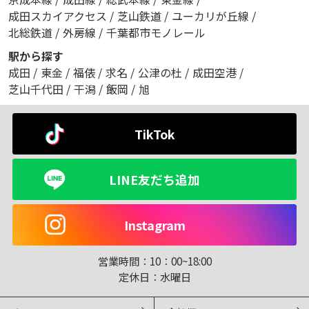
成田スカイアクセス
/
芝山鉄道
/
ユーカリが丘線
/
北総鉄道
/
外房線
/
千葉都市モノレール
駅から探す
成田
/
東金
/
福俵
/
求名
/
公津の杜
/
成田空港
/
芝山千代田
/
干潟
/
飯岡
/
旭
TikTok
LINE友だち追加
Instagram
営業時間：
10：00~18:00
定休日：
水曜日