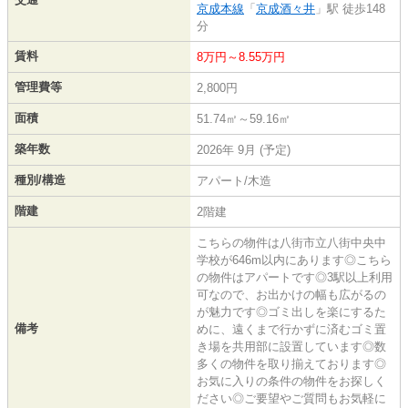
京成本線
「
京成酒々井
」駅 徒歩148
分
賃料
8万円～8.55万円
管理費等
2,800円
面積
51.74㎡～59.16㎡
築年数
2026年 9月 (予定)
種別/構造
アパート/木造
階建
2階建
こちらの物件は八街市立八街中央中
学校が646m以内にあります◎こちら
の物件はアパートです◎3駅以上利用
可なので、お出かけの幅も広がるの
が魅力です◎ゴミ出しを楽にするた
備考
めに、遠くまで行かずに済むゴミ置
き場を共用部に設置しています◎数
多くの物件を取り揃えております◎
お気に入りの条件の物件をお探しく
ださい◎ご要望やご質問もお気軽に