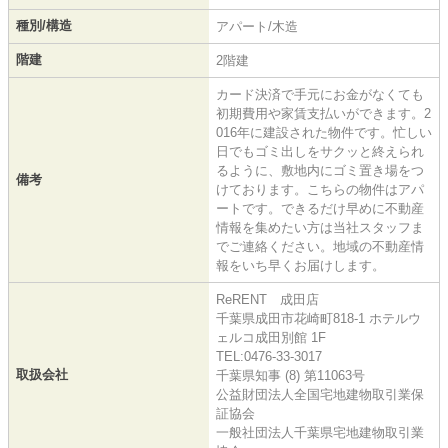
種別/構造
アパート/木造
階建
2階建
カード決済で手元にお金がなくても
初期費用や家賃支払いができます。2
016年に建設された物件です。忙しい
日でもゴミ出しをサクッと終えられ
るように、敷地内にゴミ置き場をつ
備考
けております。こちらの物件はアパ
ートです。できるだけ早めに不動産
情報を集めたい方は当社スタッフま
でご連絡ください。地域の不動産情
報をいち早くお届けします。
ReRENT 成田店
千葉県成田市花崎町818-1 ホテルウ
ェルコ成田別館 1F
TEL:0476-33-3017
取扱会社
千葉県知事 (8) 第11063号
公益財団法人全国宅地建物取引業保
証協会
一般社団法人千葉県宅地建物取引業