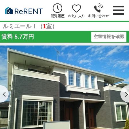
閲覧履歴
お気に入り
お問い合わせ
ルミエールⅠ（
1
室）
賃料
5.7万円
空室情報を確認