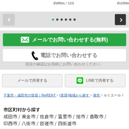
約895m／12分
約1059
前
メールでお問い合わせする(無料)
電話でお問い合わせする
現況の確認はお気軽にお問い合わせください。
メールで共有する
LINEで共有する
千葉市・成田市の賃貸｜ReRENT
>
(賃貸)地域から探す
>
旭市
>
ルミエールⅠ
市区町村から探す
成田市
/
東金市
/
佐倉市
/
富里市
/
旭市
/
香取市
/
印西市
/
八街市
/
匝瑳市
/
四街道市