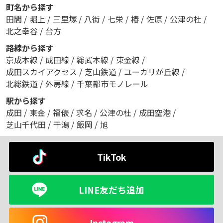
町名から探す
田間
/
堀上
/
三里塚
/
八街
/
七栄
/
椿
/
佐原
/
公津の杜
/
北之幸谷
/
台方
路線から探す
京成本線
/
成田線
/
総武本線
/
東金線
/
成田スカイアクセス
/
芝山鉄道
/
ユーカリが丘線
/
北総鉄道
/
外房線
/
千葉都市モノレール
駅から探す
成田
/
東金
/
福俵
/
求名
/
公津の杜
/
成田空港
/
芝山千代田
/
干潟
/
飯岡
/
旭
TikTok
LINE友だち追加
Instagram