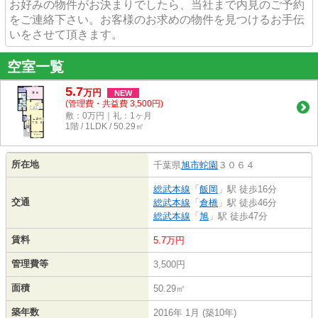
お好みの物件がお決まりでしたら、当社まで内見のご予約
をご連絡下さい。お客様のお求めの物件を見つけるお手伝
いをさせて頂きます。
空室一覧
5.7
万
円
NEW
(管理費・共益費 3,500円)
敷：0万円｜礼：1ヶ月
1階 / 1LDK / 50.29㎡
所在地
千葉県
旭市
蛇園
３０６４
総武本線
「
飯岡
」駅 徒歩16分
交通
総武本線
「
倉橋
」駅 徒歩46分
総武本線
「
旭
」駅 徒歩47分
賃料
5.7万円
管理費等
3,500円
面積
50.29㎡
築年数
2016年 1月 (築10年)