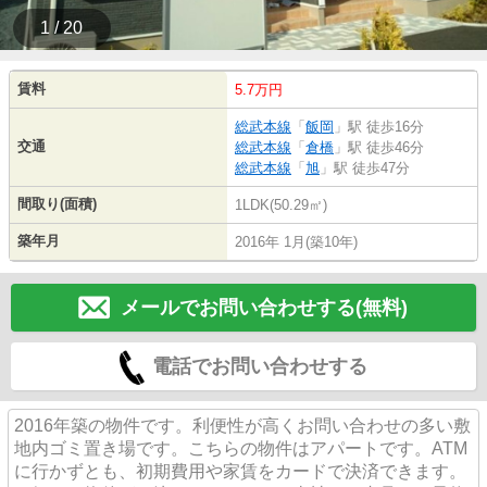
1 / 20
賃料
5.7万円
総武本線
「
飯岡
」駅 徒歩16分
交通
総武本線
「
倉橋
」駅 徒歩46分
総武本線
「
旭
」駅 徒歩47分
間取り(面積)
1LDK(50.29㎡)
築年月
2016年 1月(築10年)
メールでお問い合わせする(無料)
電話でお問い合わせする
2016年築の物件です。利便性が高くお問い合わせの多い敷
地内ゴミ置き場です。こちらの物件はアパートです。ATM
に行かずとも、初期費用や家賃をカードで決済できます。