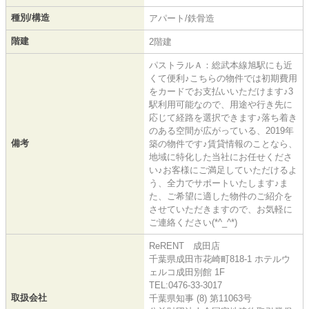
種別/構造
アパート/鉄骨造
階建
2階建
パストラルＡ：総武本線旭駅にも近
くて便利♪こちらの物件では初期費用
をカードでお支払いいただけます♪3
駅利用可能なので、用途や行き先に
応じて経路を選択できます♪落ち着き
のある空間が広がっている、2019年
備考
築の物件です♪賃貸情報のことなら、
地域に特化した当社にお任せくださ
い♪お客様にご満足していただけるよ
う、全力でサポートいたします♪ま
た、ご希望に適した物件のご紹介を
させていただきますので、お気軽に
ご連絡ください(*^_^*)
ReRENT 成田店
千葉県成田市花崎町818-1 ホテルウ
ェルコ成田別館 1F
TEL:0476-33-3017
取扱会社
千葉県知事 (8) 第11063号