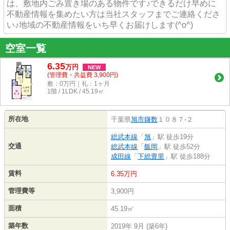
は、敷地内ごみ置き場のある物件です♪できるだけ早めに
不動産情報を集めたい方は当社スタッフまでご連絡くださ
い♪地域の不動産情報をいち早くお届けします(^o^)
空室一覧
6.35
万
円
NEW
(管理費・共益費 3,900円)
敷：0万円｜礼：1ヶ月
1階 / 1LDK / 45.19㎡
所在地
千葉県
旭市
鎌数
１０８７-２
総武本線
「
旭
」駅 徒歩19分
交通
総武本線
「
飯岡
」駅 徒歩52分
成田線
「
下総豊里
」駅 徒歩188分
賃料
6.35万円
管理費等
3,900円
面積
45.19㎡
築年数
2019年 9月 (築6年)