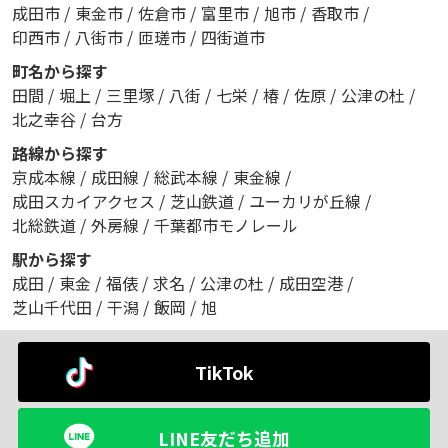
成田市
/
東金市
/
佐倉市
/
富里市
/
旭市
/
香取市
/
印西市
/
八街市
/
匝瑳市
/
四街道市
町名から探す
田間
/
堀上
/
三里塚
/
八街
/
七栄
/
椿
/
佐原
/
公津の杜
/
北之幸谷
/
台方
路線から探す
京成本線
/
成田線
/
総武本線
/
東金線
/
成田スカイアクセス
/
芝山鉄道
/
ユーカリが丘線
/
北総鉄道
/
外房線
/
千葉都市モノレール
駅から探す
成田
/
東金
/
福俵
/
求名
/
公津の杜
/
成田空港
/
芝山千代田
/
干潟
/
飯岡
/
旭
TikTok
LINE友だち追加