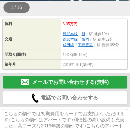
1 / 16
賃料
6.35万円
総武本線
「
旭
」駅 徒歩19分
交通
総武本線
「
飯岡
」駅 徒歩52分
成田線
「
下総豊里
」駅 徒歩188分
間取り(面積)
1LDK(45.19㎡)
築年月
2019年 9月(築6年)
メールでお問い合わせする(無料)
電話でお問い合わせする
こちらの物件では初期費用をカードでお支払いいただけま
す♪こちらの物件はアパートです♪利便性の高い設備も充実
した、高ニーズな2019年築の物件です♪こちらのアパート