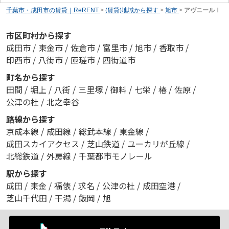
千葉市・成田市の賃貸｜ReRENT
>
(賃貸)地域から探す
>
旭市
>
アヴニールⅠ
市区町村から探す
成田市
/
東金市
/
佐倉市
/
富里市
/
旭市
/
香取市
/
印西市
/
八街市
/
匝瑳市
/
四街道市
町名から探す
田間
/
堀上
/
八街
/
三里塚
/
御料
/
七栄
/
椿
/
佐原
/
公津の杜
/
北之幸谷
路線から探す
京成本線
/
成田線
/
総武本線
/
東金線
/
成田スカイアクセス
/
芝山鉄道
/
ユーカリが丘線
/
北総鉄道
/
外房線
/
千葉都市モノレール
駅から探す
成田
/
東金
/
福俵
/
求名
/
公津の杜
/
成田空港
/
芝山千代田
/
干潟
/
飯岡
/
旭