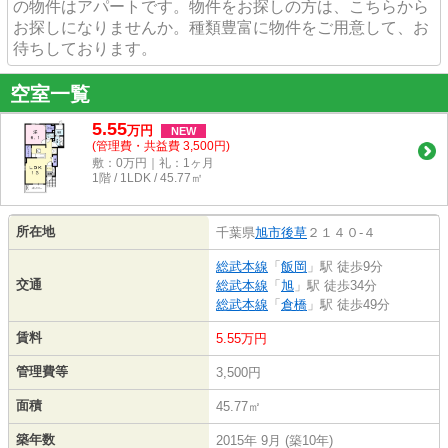
の物件はアパートです。物件をお探しの方は、こちらから
お探しになりませんか。種類豊富に物件をご用意して、お
待ちしております。
空室一覧
5.55
万
円
NEW
(管理費・共益費 3,500円)
敷：0万円｜礼：1ヶ月
1階 / 1LDK / 45.77㎡
所在地
千葉県
旭市
後草
２１４０-４
総武本線
「
飯岡
」駅 徒歩9分
交通
総武本線
「
旭
」駅 徒歩34分
総武本線
「
倉橋
」駅 徒歩49分
賃料
5.55万円
管理費等
3,500円
面積
45.77㎡
築年数
2015年 9月 (築10年)