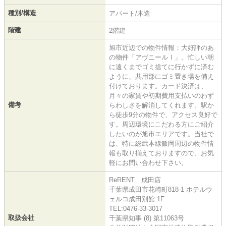
種別/構造
アパート/木造
階建
2階建
旭市近辺での物件情報：大好評のあ
の物件「アヴニールⅠ」。忙しい朝
に遠くまでゴミ捨てに行かずに済む
ように、共用部にゴミ置き場を備え
付けております。カード決済は、
月々の家賃や初期費用支払いのわず
備考
らわしさを解消してくれます。駅か
ら徒歩9分の物件で、アクセス良好で
す。周辺環境にこだわる方にご紹介
したいのが旭市エリアです。当社で
は、特に総武本線飯岡周辺の物件情
報も取り揃えておりますので、お気
軽にお問い合わせ下さい。
ReRENT 成田店
千葉県成田市花崎町818-1 ホテルウ
ェルコ成田別館 1F
TEL:0476-33-3017
取扱会社
千葉県知事 (8) 第11063号