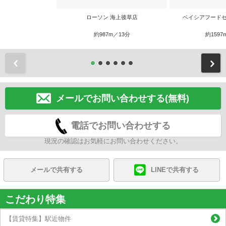
ローソン 海上後草店
ベイシアフードセ
約987m／13分
約1597
前
メールでお問い合わせする(無料)
電話でお問い合わせする
現況の確認はお気軽にお問い合わせください。
メールで共有する
LINEで共有する
こだわり特集
【賃貸特集】駅近物件