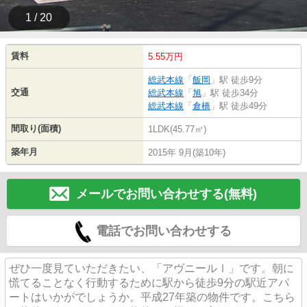
1 / 20
賃料
5.55万円
総武本線
「
飯岡
」駅 徒歩9分
交通
総武本線
「
旭
」駅 徒歩34分
総武本線
「
倉橋
」駅 徒歩49分
間取り(面積)
1LDK(45.77㎡)
築年月
2015年 9月(築10年)
メールでお問い合わせする(無料)
電話でお問い合わせする
ぜひ一度見ていただきたい、「アヴニールⅠ」です。朝に
慌てることなく行動するために駅から徒歩9分の駅近アパ
ートはいかがでしょうか。平成27年築の物件です。こちら