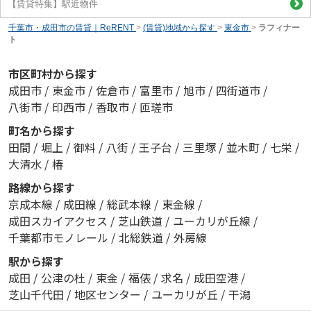
【賃貸特集】駅近物件
千葉市・成田市の賃貸｜ReRENT
>
(賃貸)地域から探す
>
東金市
>
ラフィナー
ト
市区町村から探す
成田市
/
東金市
/
佐倉市
/
富里市
/
旭市
/
四街道市
/
八街市
/
印西市
/
香取市
/
匝瑳市
町名から探す
田間
/
堀上
/
御料
/
八街
/
王子台
/
三里塚
/
並木町
/
七栄
/
大清水
/
椿
路線から探す
京成本線
/
成田線
/
総武本線
/
東金線
/
成田スカイアクセス
/
芝山鉄道
/
ユーカリが丘線
/
千葉都市モノレール
/
北総鉄道
/
外房線
駅から探す
成田
/
公津の杜
/
東金
/
福俵
/
求名
/
成田空港
/
芝山千代田
/
地区センター
/
ユーカリが丘
/
干潟