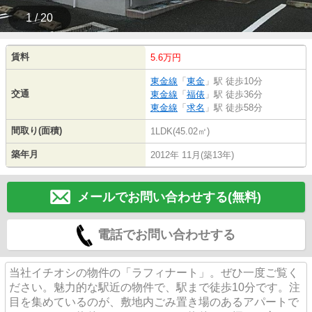
1 / 20
賃料
5.6万円
東金線
「
東金
」駅 徒歩10分
交通
東金線
「
福俵
」駅 徒歩36分
東金線
「
求名
」駅 徒歩58分
間取り(面積)
1LDK(45.02㎡)
築年月
2012年 11月(築13年)
メールでお問い合わせする(無料)
電話でお問い合わせする
当社イチオシの物件の「ラフィナート」。ぜひ一度ご覧く
ださい。魅力的な駅近の物件で、駅まで徒歩10分です。注
目を集めているのが、敷地内ごみ置き場のあるアパートで