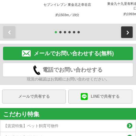
東金九十九里有料道路
セブンイレブン 東金北之幸谷店
約1993
約1503m／19分
前
メールでお問い合わせする(無料)
電話でお問い合わせする
現況の確認はお気軽にお問い合わせください。
メールで共有する
LINEで共有する
こだわり特集
【賃貸特集】ペット飼育可物件