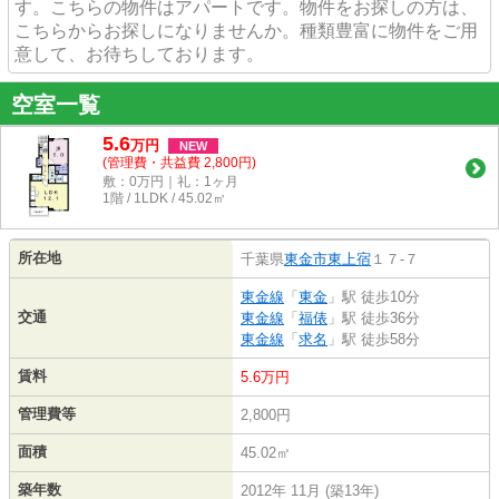
す。こちらの物件はアパートです。物件をお探しの方は、
こちらからお探しになりませんか。種類豊富に物件をご用
意して、お待ちしております。
空室一覧
5.6
万
円
NEW
(管理費・共益費 2,800円)
敷：0万円｜礼：1ヶ月
1階 / 1LDK / 45.02㎡
所在地
千葉県
東金市
東上宿
１７-７
東金線
「
東金
」駅 徒歩10分
交通
東金線
「
福俵
」駅 徒歩36分
東金線
「
求名
」駅 徒歩58分
賃料
5.6万円
管理費等
2,800円
面積
45.02㎡
築年数
2012年 11月 (築13年)