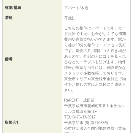
種別/構造
アパート/木造
階建
2階建
こちらの物件はアパートです。カー
ド決済で手元にお金がなくても初期
費用や家賃支払いができます。駅か
ら徒歩10分の物件で、アクセス良好
です。建物の共用部にゴミ置き場が
あるので、外部の人にゴミを見られ
備考
るなどのトラブルも防げます。物件
情報が豊富な当社には、経験豊かな
スタッフが多数在籍しております。
東金市エリアや東金線東金付近で物
件をお探しの方はお気軽にご連絡下
さい。
ReRENT 成田店
千葉県成田市花崎町818-1 ホテルウ
ェルコ成田別館 1F
TEL:0476-33-3017
取扱会社
千葉県知事 (8) 第11063号
公益財団法人全国宅地建物取引業保