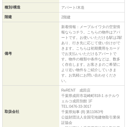
種別/構造
アパート/木造
階建
2階建
新着情報：メープルイワタの空室情
報ならコチラ。こちらの物件はアパ
ートです。お使いいただける駅は2駅
あり、行き先に応じて使い分けがで
きます。こちらは初期費用をカード
備考
でお支払いいただけるアパートで
す。物件の種類や条件などは、数多
く存在します。お客さまのご希望に
より近い物件をご紹介していきま
す。お気軽にお問い合わせくださ
い。
ReRENT 成田店
千葉県成田市花崎町818-1 ホテルウ
ェルコ成田別館 1F
TEL:0476-33-3017
取扱会社
千葉県知事 (8) 第11063号
公益財団法人全国宅地建物取引業保
証協会