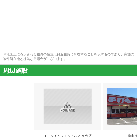
※地図上に表示される物件の位置は付近住所に所在することを表すものであり、実際の
物件所在地とは異なる場合がございます。
周辺施設
エニタイムフィットネス 東金店
珍来 