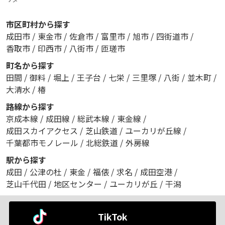
市区町村から探す
成田市
/
東金市
/
佐倉市
/
富里市
/
旭市
/
四街道市
/
香取市
/
印西市
/
八街市
/
匝瑳市
町名から探す
田間
/
御料
/
堀上
/
王子台
/
七栄
/
三里塚
/
八街
/
並木町
/
大清水
/
椿
路線から探す
京成本線
/
成田線
/
総武本線
/
東金線
/
成田スカイアクセス
/
芝山鉄道
/
ユーカリが丘線
/
千葉都市モノレール
/
北総鉄道
/
外房線
駅から探す
成田
/
公津の杜
/
東金
/
福俵
/
求名
/
成田空港
/
芝山千代田
/
地区センター
/
ユーカリが丘
/
干潟
TikTok