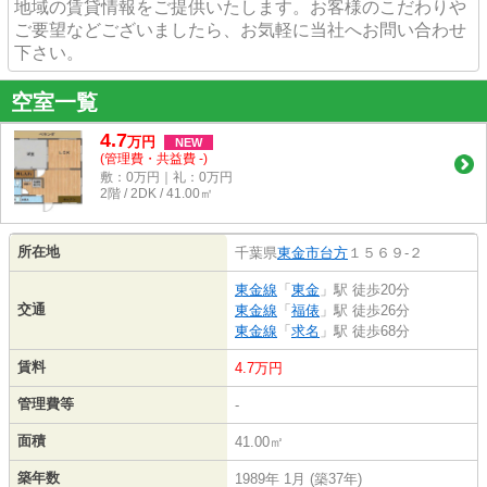
地域の賃貸情報をご提供いたします。お客様のこだわりや
ご要望などございましたら、お気軽に当社へお問い合わせ
下さい。
空室一覧
4.7
万
円
NEW
(管理費・共益費 -)
敷：0万円｜礼：0万円
2階 / 2DK / 41.00㎡
所在地
千葉県
東金市
台方
１５６９-２
東金線
「
東金
」駅 徒歩20分
交通
東金線
「
福俵
」駅 徒歩26分
東金線
「
求名
」駅 徒歩68分
賃料
4.7万円
管理費等
-
面積
41.00㎡
築年数
1989年 1月 (築37年)