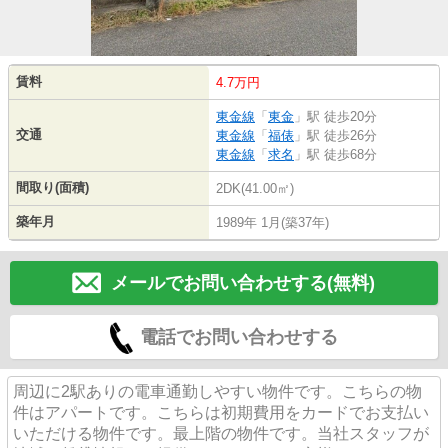
賃料
4.7万円
東金線
「
東金
」駅 徒歩20分
交通
東金線
「
福俵
」駅 徒歩26分
東金線
「
求名
」駅 徒歩68分
間取り(面積)
2DK(41.00㎡)
築年月
1989年 1月(築37年)
メールでお問い合わせする(無料)
電話でお問い合わせする
周辺に2駅ありの電車通勤しやすい物件です。こちらの物
件はアパートです。こちらは初期費用をカードでお支払い
いただける物件です。最上階の物件です。当社スタッフが