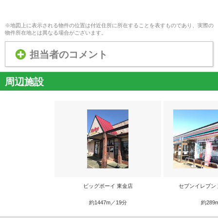
※地図上に表示される物件の位置は付近住所に所在することを表すものであり、実際の
物件所在地とは異なる場合がございます。
担当者のコメント
周辺施設
ビッグボーイ 東金店
セブンイレブン
約1447m／19分
約289