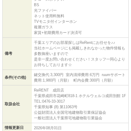
BS
光ファイバー
ネット使用料無料
TVモニタ付インターホン
複層ガラス
家賃+初期費用カード決済可
千葉エリアのお部屋探しはReRentにお任せを♪♪
当社ホームページにも掲載しきれなかった物件情報も
備考
多数御座いますので
是非一度お問い合わせください！スタッフ一同心より
お待ちしております☆
鍵交換代:3,300円 室内清掃費用:6万円 ruumサポート
条件(その他)
費用:1,980円（月額） 町内会費:300円（月額）
ReRENT 成田店
千葉県成田市花崎町818-1 ホテルウェルコ成田別館 1F
TEL:0476-33-3017
取扱会社
千葉県知事 (8) 第11063号
公益財団法人全国宅地建物取引業保証協会
一般社団法人千葉県宅地建物取引業協会
情報更新日
2026年08月01日