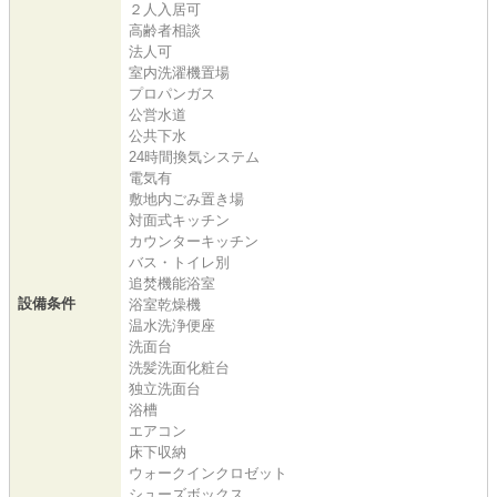
２人入居可
高齢者相談
法人可
室内洗濯機置場
プロパンガス
公営水道
公共下水
24時間換気システム
電気有
敷地内ごみ置き場
対面式キッチン
カウンターキッチン
バス・トイレ別
追焚機能浴室
設備条件
浴室乾燥機
温水洗浄便座
洗面台
洗髪洗面化粧台
独立洗面台
浴槽
エアコン
床下収納
ウォークインクロゼット
シューズボックス