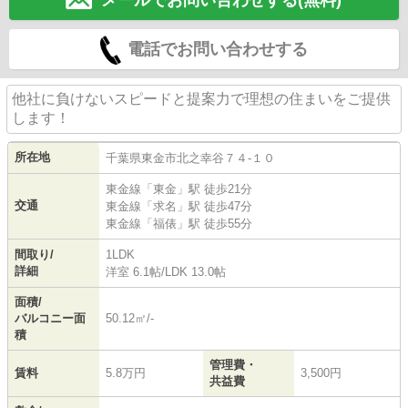
メールでお問い合わせする(無料)
電話でお問い合わせする
他社に負けないスピードと提案力で理想の住まいをご提供
します！
所在地
千葉県
東金市
北之幸谷
７４-１０
東金線
「
東金
」駅 徒歩21分
交通
東金線
「
求名
」駅 徒歩47分
東金線
「
福俵
」駅 徒歩55分
間取り/
1LDK
詳細
洋室 6.1帖
/
LDK 13.0帖
面積/
バルコニー面
50.12㎡/-
積
管理費・
賃料
5.8万円
3,500円
共益費