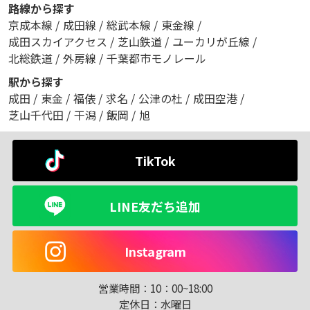
路線から探す
京成本線
/
成田線
/
総武本線
/
東金線
/
成田スカイアクセス
/
芝山鉄道
/
ユーカリが丘線
/
北総鉄道
/
外房線
/
千葉都市モノレール
駅から探す
成田
/
東金
/
福俵
/
求名
/
公津の杜
/
成田空港
/
芝山千代田
/
干潟
/
飯岡
/
旭
TikTok
LINE友だち追加
Instagram
営業時間：
10：00~18:00
定休日：
水曜日