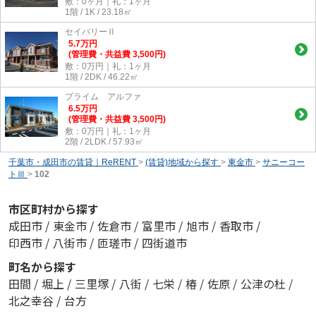
敷：0ヶ月｜礼：1ヶ月
1階 / 1K / 23.18㎡
セイバリーⅡ
5.7
万
円
(管理費・共益費 3,500円)
敷：0万円｜礼：1ヶ月
1階 / 2DK / 46.22㎡
プライム アルファ
6.5
万
円
(管理費・共益費 3,500円)
敷：0万円｜礼：1ヶ月
2階 / 2LDK / 57.93㎡
千葉市・成田市の賃貸｜ReRENT
>
(賃貸)地域から探す
>
東金市
>
サニーコー
トⅢ
>
102
市区町村から探す
成田市
/
東金市
/
佐倉市
/
富里市
/
旭市
/
香取市
/
印西市
/
八街市
/
匝瑳市
/
四街道市
町名から探す
田間
/
堀上
/
三里塚
/
八街
/
七栄
/
椿
/
佐原
/
公津の杜
/
北之幸谷
/
台方