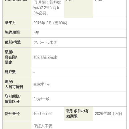
円 月額：賃料総
額の2.2%又は5.
5%必要。
築年月
2016年 2月 (築10年)
契約期間
2年
種別/構造
アパート/木造
部屋/
所在階/
102/1階/2階建
階建
総戸数
-
現況/
空家/即時
入居可能日
取引態様/
仲介/一般
賃貸区分
取引条件の有
物件番号
105186786
2026年08月08日
効期限
保証人不要