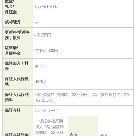
敷金/
礼金/
0万円/1ヶ月/-
保証金
償却/敷引
-/-
更新料/更新事
-/2.2万円
務手数料
駐車場/
空有/3,300円
月額料金
保険加入 / 料
有 / -
金
保証人代行義
必加入
務
保証人代行利
保証委託料 契約時：22,000円 月額：賃料総額の2.2%
用料
又は5.5%
保証会社
ハウスリーブ
・保証会社原則
加入 保証委託料
契約時：22,000
保証会社詳細
向き
南東