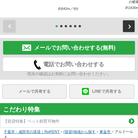
の郷
約1630
約642m／9分
前
メールでお問い合わせする(無料)
電話でお問い合わせする
現況の確認はお気軽にお問い合わせください。
メールで共有する
LINEで共有する
こだわり特集
【賃貸特集】ペット飼育可物件
千葉市・成田市の賃貸｜ReRENT
>
(賃貸)地域から探す
>
東金市
>
アルドール
Ａ