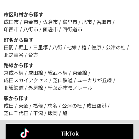
市区町村から探す
成田市
/
東金市
/
佐倉市
/
富里市
/
旭市
/
香取市
/
印西市
/
八街市
/
匝瑳市
/
四街道市
町名から探す
田間
/
堀上
/
三里塚
/
八街
/
七栄
/
椿
/
佐原
/
公津の杜
/
北之幸谷
/
台方
路線から探す
京成本線
/
成田線
/
総武本線
/
東金線
/
成田スカイアクセス
/
芝山鉄道
/
ユーカリが丘線
/
北総鉄道
/
外房線
/
千葉都市モノレール
駅から探す
成田
/
東金
/
福俵
/
求名
/
公津の杜
/
成田空港
/
芝山千代田
/
干潟
/
飯岡
/
旭
TikTok