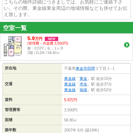
こちらの物件詳細につきましては、お気軽にご連絡下さ
い。その際、東金線東金周辺の地域情報なども併せてお伝
え致します。
空室一覧
5.9
万
円
NEW
(管理費・共益費 3,500円)
敷：0万円｜礼：1ヶ月
2階 / 2LDK / 58.80㎡
所在地
千葉県
東金市
田間
３丁目１-１
東金線
「
東金
」駅 徒歩15分
交通
東金線
「
求名
」駅 徒歩37分
東金線
「
福俵
」駅 徒歩52分
賃料
5.9万円
管理費等
3,500円
面積
58.80㎡
築年数
2007年 6月 (築19年)