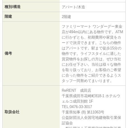
種別/構造
アパート/木造
階建
2階建
ファミリーマート ワンダーグー東金
店が494m以内にある物件です。ATM
に行かずとも、初期費用や家賃をカ
ードで決済できます。こちらの物件
はアパートです。駅まで徒歩15分の
備考
物件です。ライフスタイルに適した
賃貸物件をお探しの方は、ぜひ当社
にお任せ下さい。当社は様々な物件
を取り扱っており、お客様のご希望
に合った物件をご紹介できるようス
タッフ一同努めてまいります。
ReRENT 成田店
千葉県成田市花崎町818-1 ホテルウ
ェルコ成田別館 1F
TEL:0476-33-3017
取扱会社
千葉県知事 (8) 第11063号
公益財団法人全国宅地建物取引業保
証協会