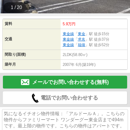
1 / 20
賃料
5.9万円
東金線
「
東金
」駅 徒歩15分
交通
東金線
「
求名
」駅 徒歩37分
東金線
「
福俵
」駅 徒歩52分
間取り(面積)
2LDK(58.80㎡)
築年月
2007年 6月(築19年)
メールでお問い合わせする(無料)
電話でお問い合わせする
気になるイチオシ物件情報：「アルドールＡ」。こちらの
物件からファミリーマート ワンダーグー東金店まで494m
です。最上階の物件です。こちらの物件はアパートです。