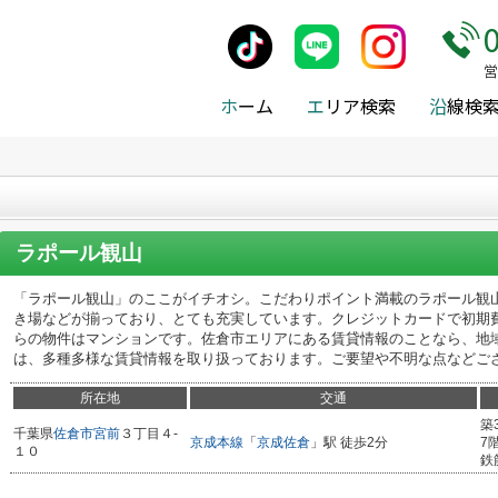
貸)地域から探す
>
佐倉市
>
ラポール観山
営
ホ
ーム
エ
リア検索
沿
線検
ラポール観山
「ラポール観山」のここがイチオシ。こだわりポイント満載のラポール観
き場などが揃っており、とても充実しています。クレジットカードで初期
らの物件はマンションです。佐倉市エリアにある賃貸情報のことなら、地
は、多種多様な賃貸情報を取り扱っております。ご要望や不明な点などご
所在地
交通
築
千葉県
佐倉市
宮前
３丁目４-
京成本線
「
京成佐倉
」駅 徒歩2分
7
１０
鉄