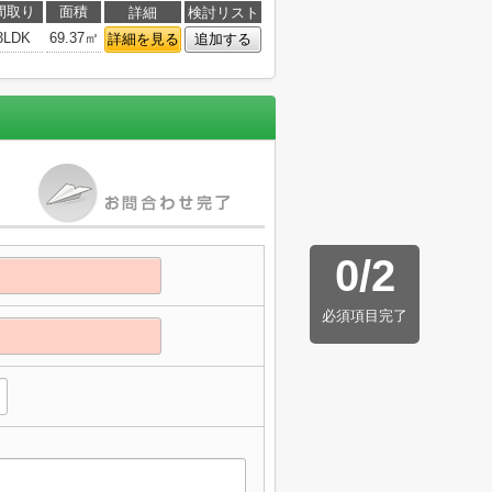
間取り
面積
詳細
検討リスト
3LDK
69.37㎡
詳細を見る
追加する
0
/
2
必須項目完了