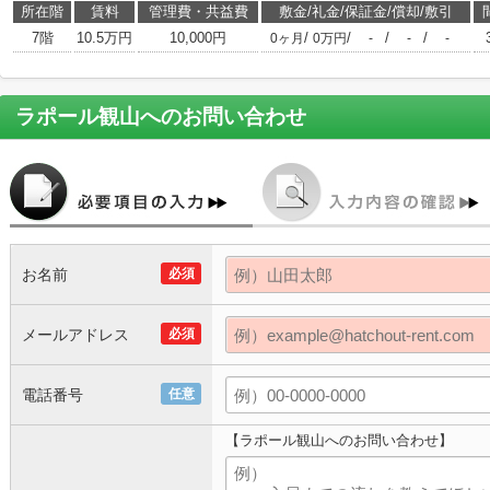
所在階
賃料
管理費・共益費
敷金/礼金/保証金/償却/敷引
7階
10.5万円
10,000円
/
/
/
/
0ヶ月
0万円
-
-
-
ラポール観山
へのお問い合わせ
お名前
必須
メールアドレス
必須
電話番号
任意
【ラポール観山へのお問い合わせ】