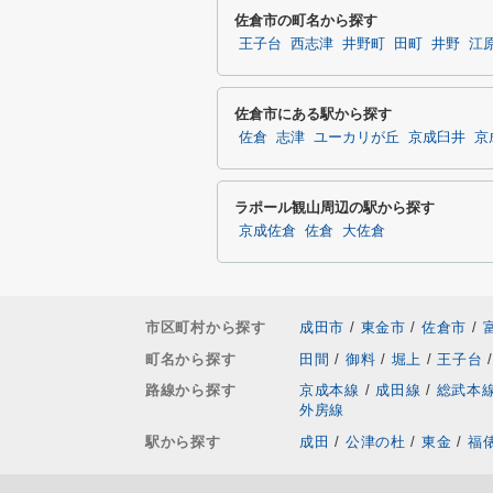
佐倉市の町名から探す
王子台
西志津
井野町
田町
井野
江
佐倉市にある駅から探す
佐倉
志津
ユーカリが丘
京成臼井
京
ラポール観山周辺の駅から探す
京成佐倉
佐倉
大佐倉
市区町村から探す
成田市
/
東金市
/
佐倉市
/
町名から探す
田間
/
御料
/
堀上
/
王子台
/
路線から探す
京成本線
/
成田線
/
総武本
外房線
駅から探す
成田
/
公津の杜
/
東金
/
福