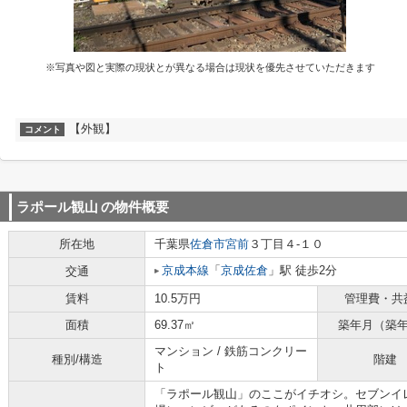
※写真や図と実際の現状とが異なる場合は現状を優先させていただきます
【外観】
コメント
ラポール観山
の物件概要
所在地
千葉県
佐倉市
宮前
３丁目４-１０
京成本線
「
京成佐倉
」駅 徒歩2分
交通
賃料
10.5万円
管理費・共
面積
69.37㎡
築年月（築
マンション / 鉄筋コンクリー
種別/構造
階建
ト
「ラポール観山」のここがイチオシ。セブンイレ