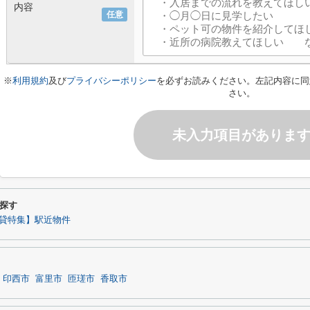
内容
任意
※
利用規約
及び
プライバシーポリシー
を必ずお読みください。左記内容に同
さい。
未入力項目がありま
探す
貸特集】駅近物件
印西市
富里市
匝瑳市
香取市