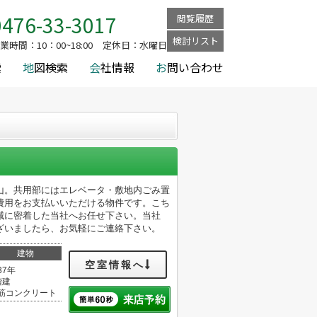
0476-33-3017
閲覧履歴
検討リスト
業時間：
10：00~18:00
定休日：
水曜日
索
地
図検索
会
社情報
お
問い合わせ
山。共用部にはエレベータ・敷地内ごみ置
費用をお支払いいただける物件です。こち
域に密着した当社へお任せ下さい。当社
ざいましたら、お気軽にご連絡下さい。
建物
空室情報へ
37年
階建
筋コンクリート