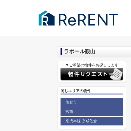
千葉市・成田市の賃貸｜ReRENT
>
(賃
ラポール観山
▼ご希望の物件をお探しします
同じエリアの物件
佐倉市
宮前
京成本線 京成佐倉