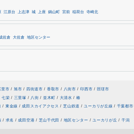
原
江原台
上志津
城
上座
鍋山町
宮前
稲荷台
寺崎北
成佐倉
大佐倉
地区センター
富里市
/
旭市
/
四街道市
/
香取市
/
八街市
/
印西市
/
匝瑳市
七栄
/
三里塚
/
八街
/
並木町
/
大清水
/
椿
線
/
東金線
/
成田スカイアクセス
/
芝山鉄道
/
ユーカリが丘線
/
千葉都市
俵
/
求名
/
成田空港
/
芝山千代田
/
地区センター
/
ユーカリが丘
/
干潟