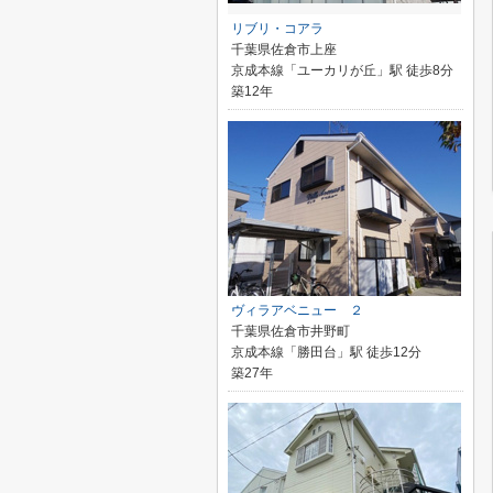
リブリ・コアラ
千葉県佐倉市上座
京成本線「ユーカリが丘」駅 徒歩8分
築12年
ヴィラアベニュー ２
千葉県佐倉市井野町
京成本線「勝田台」駅 徒歩12分
築27年