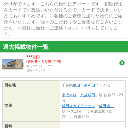
分けができます。こちらの物件はアパートです。初期費用
をカードでお支払いいただけるので、カードで決済したい
方にもおすすめです。お客様のご希望に適した物件のご紹
介をいたします。個々のこだわりやご要望などございまし
たら、お気軽に当社へご連絡下さい。お待ちしておりま
す。
過去掲載物件一覧
***
万円
(管理費・共益費 ***円)
敷：***｜礼：***
1階 / *** / ***
所在地
千葉県
成田市
東和田
７４４-１
京成本線
「
京成成田
」駅 徒歩22～23
分
交通
成田スカイアクセス
「
成田湯川
」
駅 バス13分 「ＪＲ成田駅〔西
口〕」 停歩32分
賃料
-