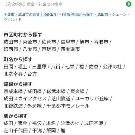
【賃貸特集】敷金・礼金ゼロ物件
千葉市・成田市の賃貸｜ReRENT
>
(賃貸)地域から探す
>
成田市
>
シェーン・
ヴァルトＦ
市区町村から探す
成田市
/
東金市
/
佐倉市
/
富里市
/
旭市
/
香取市
/
印西市
/
八街市
/
匝瑳市
/
四街道市
町名から探す
田間
/
堀上
/
三里塚
/
八街
/
七栄
/
椿
/
佐原
/
公津の杜
/
北之幸谷
/
台方
路線から探す
京成本線
/
成田線
/
総武本線
/
東金線
/
成田スカイアクセス
/
芝山鉄道
/
ユーカリが丘線
/
北総鉄道
/
外房線
/
千葉都市モノレール
駅から探す
成田
/
東金
/
福俵
/
求名
/
公津の杜
/
成田空港
/
芝山千代田
/
干潟
/
飯岡
/
旭