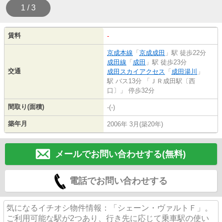
1 / 3
賃料
-
京成本線
「
京成成田
」駅 徒歩22分
成田線
「
成田
」駅 徒歩23分
交通
成田スカイアクセス
「
成田湯川
」
駅 バス13分 「ＪＲ成田駅〔西
口〕」 停歩32分
間取り(面積)
-(-)
築年月
2006年 3月(築20年)
メールでお問い合わせする(無料)
電話でお問い合わせする
気になるイチオシ物件情報：「シェーン・ヴァルトＦ」。
ご利用可能な駅が2つあり、行き先に応じて乗車駅の使い