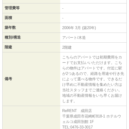
管理費等
-
面積
-
築年数
2006年 3月 (築20年)
種別/構造
アパート/木造
階建
2階建
こちらのアパートでは初期費用をカ
ードでお支払いいただけます。こち
らの物件はアパートです。付近に駅
が2つあるので、経路を用途や行き先
備考
によって選べる物件です。できるだ
け早めに不動産情報を集めたい方は
当社スタッフまでご連絡ください。
地域の不動産情報をいち早くお届け
します。
ReRENT 成田店
千葉県成田市花崎町818-1 ホテルウ
ェルコ成田別館 1F
TEL:0476-33-3017